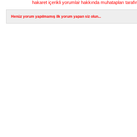
hakaret içerikli yorumlar hakkında muhatapları tarafı
Henüz yorum yapılmamış ilk yorum yapan siz olun...