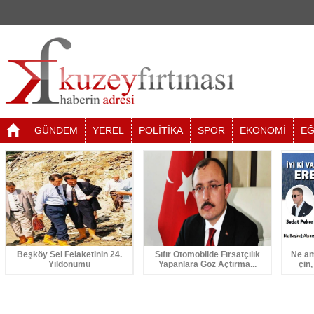
GÜNDEM
YEREL
POLİTİKA
SPOR
EKONOMİ
EĞ
Beşköy Sel Felaketinin 24.
Sıfır Otomobilde Fırsatçılık
Ne am
Yıldönümü
Yapanlara Göz Açtırma...
çin,