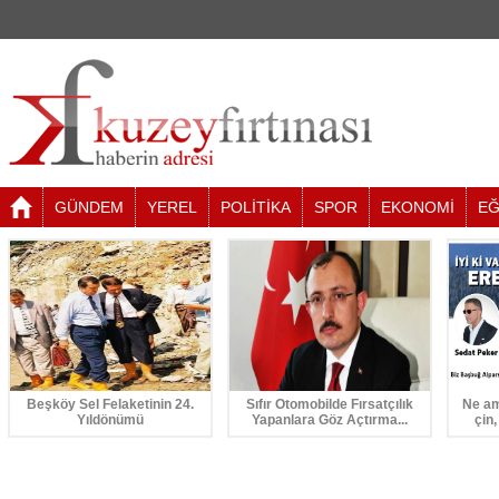
GÜNDEM
YEREL
POLİTİKA
SPOR
EKONOMİ
EĞ
Beşköy Sel Felaketinin 24.
Sıfır Otomobilde Fırsatçılık
Ne am
Yıldönümü
Yapanlara Göz Açtırma...
çin,