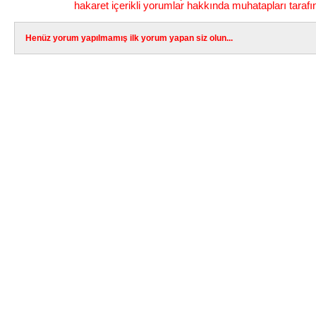
hakaret içerikli yorumlar hakkında muhatapları tarafı
Henüz yorum yapılmamış ilk yorum yapan siz olun...