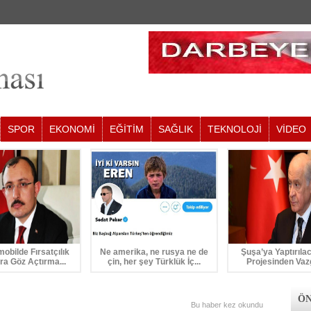
SPOR
EKONOMİ
EĞİTİM
SAĞLIK
TEKNOLOJİ
VİDEO
mobilde Fırsatçılık
Ne amerika, ne rusya ne de
Şuşa’ya Yaptırıla
ra Göz Açtırma...
çin, her şey Türklük İç...
Projesinden Vaz
ÖN
Bu haber
kez okundu