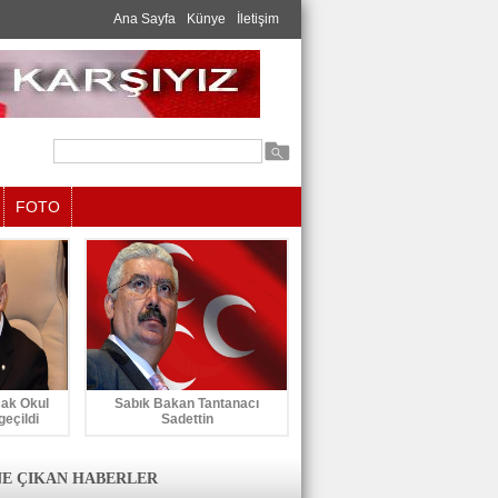
Ana Sayfa
Künye
İletişim
FOTO
cak Okul
Sabık Bakan Tantanacı
geçildi
Sadettin
E ÇIKAN HABERLER