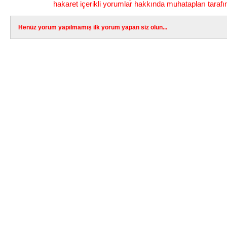
hakaret içerikli yorumlar hakkında muhatapları tarafı
Henüz yorum yapılmamış ilk yorum yapan siz olun...