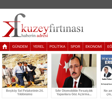
GÜNDEM
YEREL
POLİTİKA
SPOR
EKONOMİ
EĞ
Beşköy Sel Felaketinin 24.
Sıfır Otomobilde Fırsatçılık
Ne am
Yıldönümü
Yapanlara Göz Açtırma...
çin,