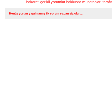
hakaret içerikli yorumlar hakkında muhatapları tarafı
Henüz yorum yapılmamış ilk yorum yapan siz olun...