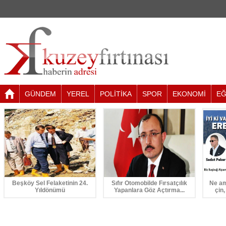
GÜNDEM
YEREL
POLİTİKA
SPOR
EKONOMİ
EĞ
Beşköy Sel Felaketinin 24.
Sıfır Otomobilde Fırsatçılık
Ne am
Yıldönümü
Yapanlara Göz Açtırma...
çin,