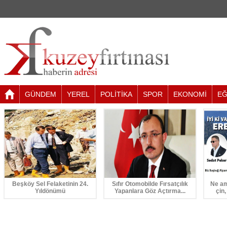
GÜNDEM
YEREL
POLİTİKA
SPOR
EKONOMİ
EĞ
Beşköy Sel Felaketinin 24.
Sıfır Otomobilde Fırsatçılık
Ne am
Yıldönümü
Yapanlara Göz Açtırma...
çin,