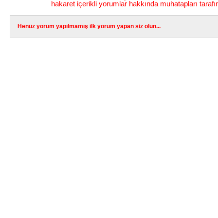
hakaret içerikli yorumlar hakkında muhatapları tarafı
Henüz yorum yapılmamış ilk yorum yapan siz olun...