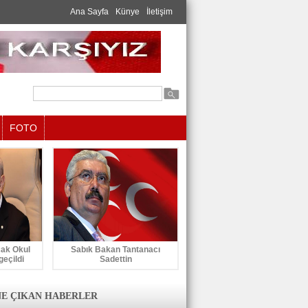
Ana Sayfa
Künye
İletişim
FOTO
cak Okul
Sabık Bakan Tantanacı
geçildi
Sadettin
E ÇIKAN HABERLER