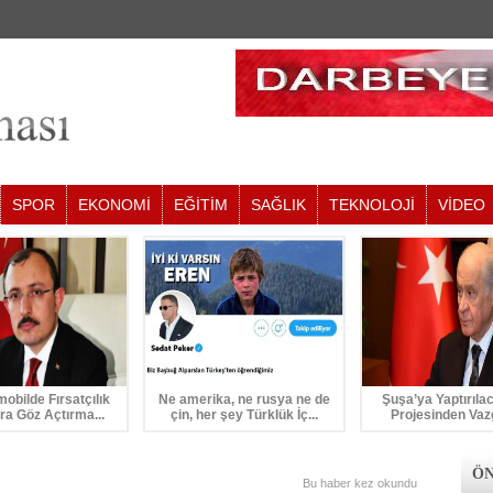
SPOR
EKONOMİ
EĞİTİM
SAĞLIK
TEKNOLOJİ
VİDEO
mobilde Fırsatçılık
Ne amerika, ne rusya ne de
Şuşa’ya Yaptırıla
ra Göz Açtırma...
çin, her şey Türklük İç...
Projesinden Vaz
ÖN
Bu haber
kez okundu