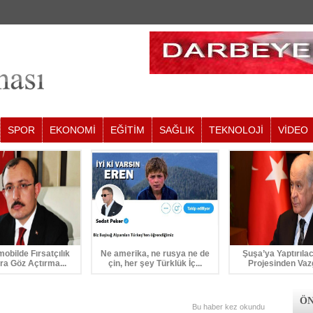
SPOR
EKONOMİ
EĞİTİM
SAĞLIK
TEKNOLOJİ
VİDEO
mobilde Fırsatçılık
Ne amerika, ne rusya ne de
Şuşa’ya Yaptırıla
ra Göz Açtırma...
çin, her şey Türklük İç...
Projesinden Vaz
ÖN
Bu haber
kez okundu