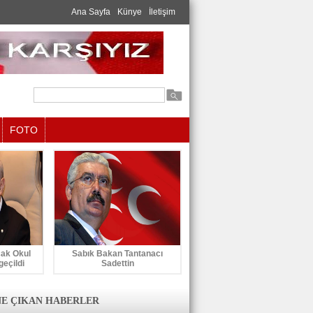
Ana Sayfa
Künye
İletişim
FOTO
cak Okul
Sabık Bakan Tantanacı
geçildi
Sadettin
E ÇIKAN HABERLER