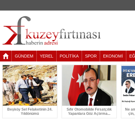
GÜNDEM
YEREL
POLİTİKA
SPOR
EKONOMİ
EĞ
Beşköy Sel Felaketinin 24.
Sıfır Otomobilde Fırsatçılık
Ne am
Yıldönümü
Yapanlara Göz Açtırma...
çin,