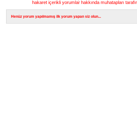
hakaret içerikli yorumlar hakkında muhatapları tarafı
Henüz yorum yapılmamış ilk yorum yapan siz olun...