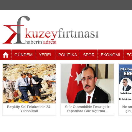
GÜNDEM
YEREL
POLİTİKA
SPOR
EKONOMİ
EĞ
Beşköy Sel Felaketinin 24.
Sıfır Otomobilde Fırsatçılık
Ne am
Yıldönümü
Yapanlara Göz Açtırma...
çin,