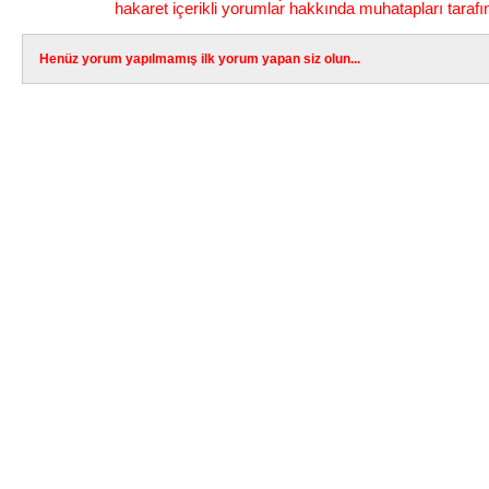
hakaret içerikli yorumlar hakkında muhatapları tarafı
Henüz yorum yapılmamış ilk yorum yapan siz olun...