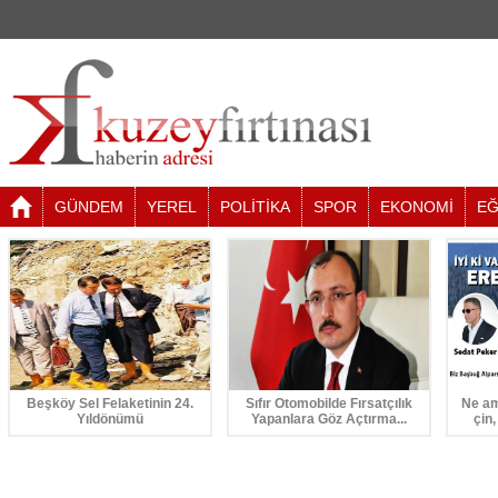
GÜNDEM
YEREL
POLİTİKA
SPOR
EKONOMİ
EĞ
Beşköy Sel Felaketinin 24.
Sıfır Otomobilde Fırsatçılık
Ne am
Yıldönümü
Yapanlara Göz Açtırma...
çin,