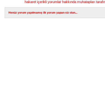
hakaret içerikli yorumlar hakkında muhatapları tarafı
Henüz yorum yapılmamış ilk yorum yapan siz olun...