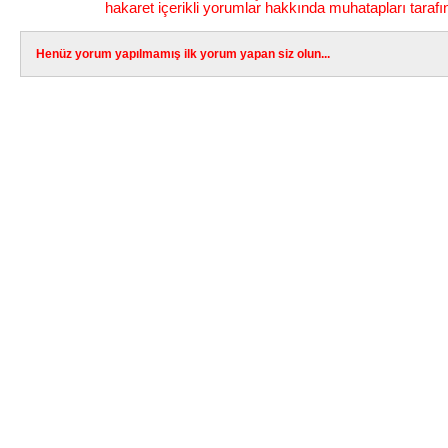
hakaret içerikli yorumlar hakkında muhatapları tarafı
Henüz yorum yapılmamış ilk yorum yapan siz olun...