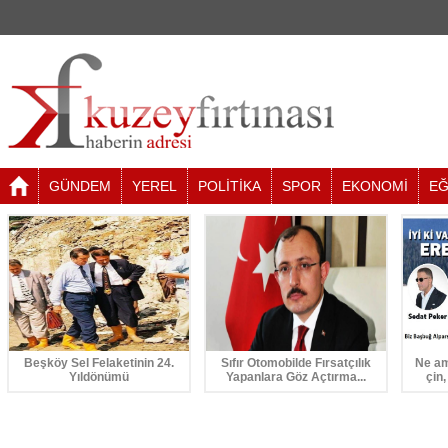
GÜNDEM
YEREL
POLİTİKA
SPOR
EKONOMİ
EĞ
Beşköy Sel Felaketinin 24.
Sıfır Otomobilde Fırsatçılık
Ne am
Yıldönümü
Yapanlara Göz Açtırma...
çin,