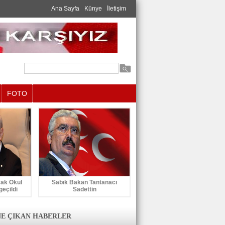
Ana Sayfa
Künye
İletişim
FOTO
cak Okul
Sabık Bakan Tantanacı
geçildi
Sadettin
E ÇIKAN HABERLER