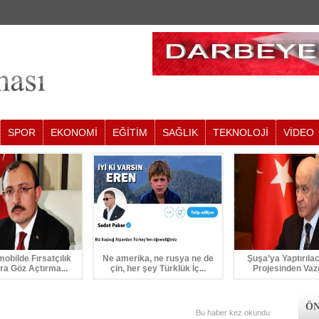
SPOR
EKONOMİ
EĞİTİM
SAĞLIK
TEKNOLOJİ
VİDEO
mobilde Fırsatçılık
Ne amerika, ne rusya ne de
Şuşa’ya Yaptırıla
ra Göz Açtırma...
çin, her şey Türklük İç...
Projesinden Vaz
ÖN
Bu haber
kez okundu