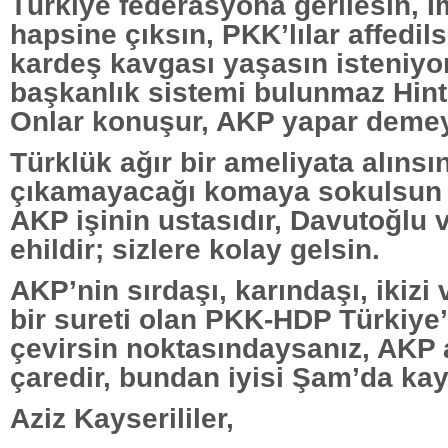
Türkiye federasyona gerilesin, İm
hapsine çıksın, PKK’lılar affedils
kardeş kavgası yaşasın isteniy
başkanlık sistemi bulunmaz Hint
Onlar konuşur, AKP yapar demey
Türklük ağır bir ameliyata alınsın
çıkamayacağı komaya sokulsun 
AKP işinin ustasıdır, Davutoğlu
ehildir; sizlere kolay gelsin.
AKP’nin sırdaşı, karındaşı, ikizi 
bir sureti olan PKK-HDP Türkiye
çevirsin noktasındaysanız, AKP 
çaredir, bundan iyisi Şam’da kayı
Aziz Kayserililer,