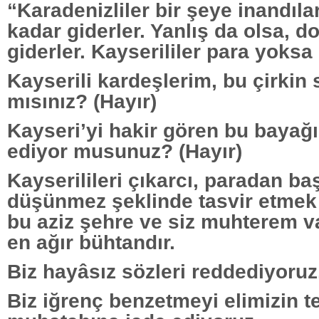
“Karadenizliler bir şeye inandıl
kadar giderler. Yanlış da olsa, d
giderler. Kayserililer para yoksa
Kayserili kardeşlerim, bu çirkin 
mısınız? (Hayır)
Kayseri’yi hakir gören bu bayağı
ediyor musunuz? (Hayır)
Kayserilileri çıkarcı, paradan ba
düşünmez şeklinde tasvir etmek
bu aziz şehre ve siz muhterem 
en ağır bühtandır.
Biz hayâsız sözleri reddediyoruz
Biz iğrenç benzetmeyi elimizin ter