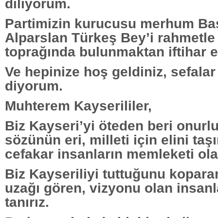
diliyorum.
Partimizin kurucusu merhum B
Alparslan Türkeş Bey’i rahmetle 
toprağında bulunmaktan iftihar 
Ve hepinize hoş geldiniz, sefalar 
diyorum.
Muhterem Kayserililer,
Biz Kayseri’yi öteden beri onurlu
sözünün eri, milleti için elini taş
cefakar insanların memleketi olar
Biz Kayseriliyi tuttuğunu koparan,
uzağı gören, vizyonu olan insanl
tanırız.