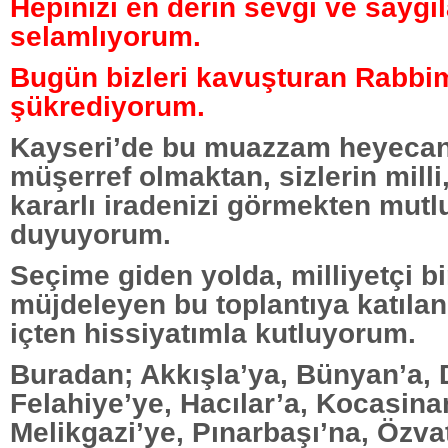
Hepinizi en derin sevgi ve saygı
selamlıyorum.
Bugün bizleri kavuşturan Rabbi
şükrediyorum.
Kayseri’de bu muazzam heyecan 
müşerref olmaktan, sizlerin milli
kararlı iradenizi görmekten mutl
duyuyorum.
Seçime giden yolda, milliyetçi bir
müjdeleyen bu toplantıya katılan
içten hissiyatımla kutluyorum.
Buradan; Akkışla’ya, Bünyan’a, D
Felahiye’ye, Hacılar’a, Kocasina
Melikgazi’ye, Pınarbaşı’na, Özva