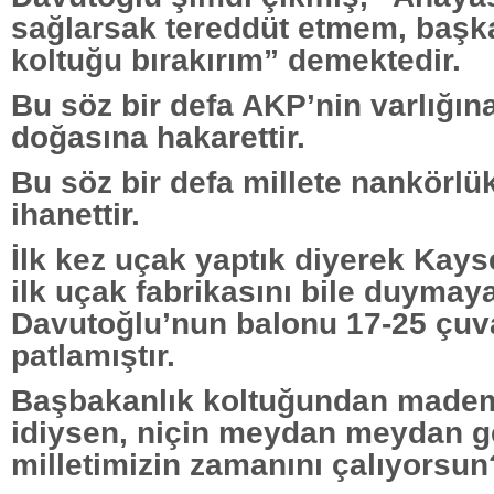
sağlarsak tereddüt etmem, başka
koltuğu bırakırım” demektedir.
Bu söz bir defa AKP’nin varlığına
doğasına hakarettir.
Bu söz bir defa millete nankörl
ihanettir.
İlk kez uçak yaptık diyerek Kays
ilk uçak fabrikasını bile duyma
Davutoğlu’nun balonu 17-25 çuva
patlamıştır.
Başbakanlık koltuğundan made
idiysen, niçin meydan meydan g
milletimizin zamanını çalıyorsun