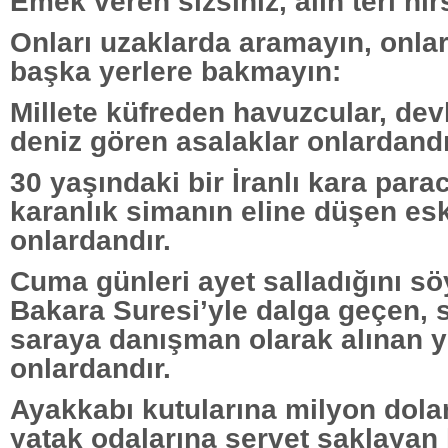
Emek veren sizsiniz, alın teri hırs
Onları uzaklarda aramayın, onlar
başka yerlere bakmayın:
Millete küfreden havuzcular, devl
deniz gören asalaklar onlardandı
30 yaşındaki bir İranlı kara para
karanlık simanın eline düşen es
onlardandır.
Cuma günleri ayet salladığını s
Bakara Suresi’yle dalga geçen, 
saraya danışman olarak alınan yez
onlardandır.
Ayakkabı kutularına milyon dolar
yatak odalarına servet saklayan 