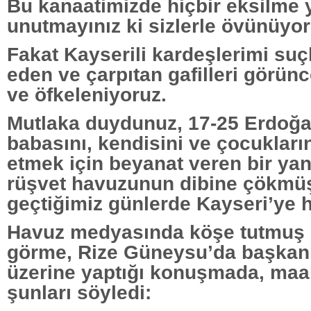
Bu kanaatimizde hiçbir eksilme 
unutmayınız ki sizlerle övünüyor
Fakat Kayserili kardeşlerimi suç
eden ve çarpıtan gafilleri görünc
ve öfkeleniyoruz.
Mutlaka duydunuz, 17-25 Erdoğan
babasını, kendisini ve çocukları
etmek için beyanat veren bir ya
rüşvet havuzunun dibine çökmüş 
geçtiğimiz günlerde Kayseri’ye ha
Havuz medyasında köşe tutmuş
görme, Rize Güneysu’da başkanl
üzerine yaptığı konuşmada, maa
şunları söyledi: