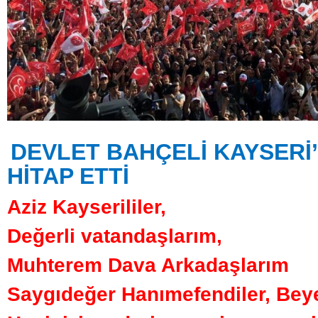
DEVLET BAHÇELİ KAYSERİ
HİTAP ETTİ
Aziz Kayserililer,
Değerli vatandaşlarım,
Muhterem Dava Arkadaşlarım
Saygıdeğer Hanımefendiler, Beye