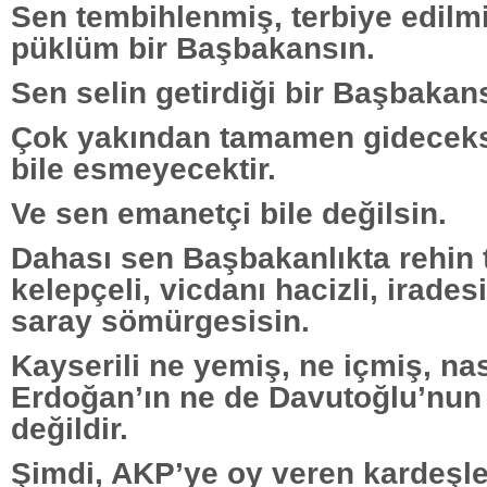
Sen tembihlenmiş, terbiye edilm
püklüm bir Başbakansın.
Sen selin getirdiği bir Başbakan
Çok yakından tamamen gideceksi
bile esmeyecektir.
Ve sen emanetçi bile değilsin.
Dahası sen Başbakanlıkta rehin tu
kelepçeli, vicdanı hacizli, iradesi
saray sömürgesisin.
Kayserili ne yemiş, ne içmiş, na
Erdoğan’ın ne de Davutoğlu’nu
değildir.
Şimdi, AKP’ye oy veren kardeşle