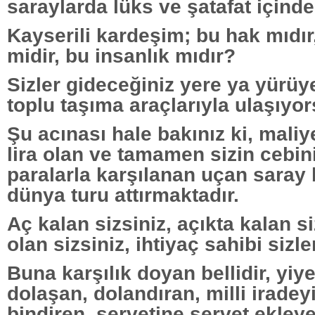
saraylarda lüks ve şatafat içind
Kayserili kardeşim; bu hak mıdır
midir, bu insanlık mıdır?
Sizler gideceğiniz yere ya yürüy
toplu taşıma araçlarıyla ulaşıyo
Şu acınası hale bakınız ki, maliy
lira olan ve tamamen sizin cebin
paralarla karşılanan uçan saray b
dünya turu attırmaktadır.
Aç kalan sizsiniz, açıkta kalan s
olan sizsiniz, ihtiyaç sahibi sizle
Buna karşılık doyan bellidir, yiyen
dolaşan, dolandıran, milli irade
bindiren, servetine servet ekleyen