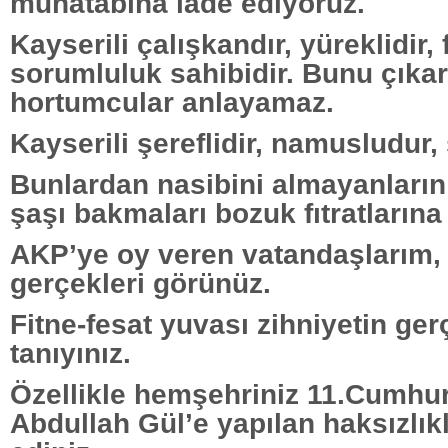
muhatabına iade ediyoruz.
Kayserili çalışkandır, yüreklidir, 
sorumluluk sahibidir. Bunu çıkarc
hortumcular anlayamaz.
Kayserili şereflidir, namusludur,
Bunlardan nasibini almayanların
şaşı bakmaları bozuk fıtratların
AKP’ye oy veren vatandaşlarım, 
gerçekleri görünüz.
Fitne-fesat yuvası zihniyetin ge
tanıyınız.
Özellikle hemşehriniz 11.Cumhu
Abdullah Gül’e yapılan haksızlıkl