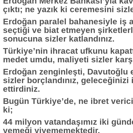
Erdoğan Merkez Bankası’yla kavg
çıktı; ne yazık ki ceremesini sizle
Erdoğan paralel bahanesiyle iş 
seçtiği ve biat etmeyen şirketlerl
sonucuna sizler katlandınız.
Türkiye’nin ihracat ufkunu kapatt
medet umdu, maliyeti sizler karşı
Erdoğan zenginleşti, Davutoğlu e
sizler borçlandınız, geleceğinizi 
ettirdiniz.
Bugün Türkiye’de, ne ibret verici
ki;
44 milyon vatandaşımız iki günde
yemeği yiyememektedir.