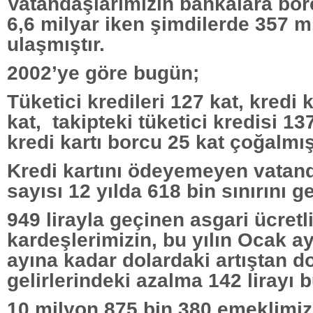
Vatandaşlarımızın bankalara bor
6,6 milyar iken şimdilerde 357 mi
ulaşmıştır.
2002’ye göre bugün;
Tüketici kredileri 127 kat, kredi 
kat, takipteki tüketici kredisi 137
kredi kartı borcu 25 kat çoğalmışt
Kredi kartını ödeyemeyen vatand
sayısı 12 yılda 618 bin sınırını g
949 lirayla geçinen asgari ücretl
kardeşlerimizin, bu yılın Ocak a
ayına kadar dolardaki artıştan do
gelirlerindeki azalma 142 lirayı 
10 milyon 875 bin 380 emeklimiz