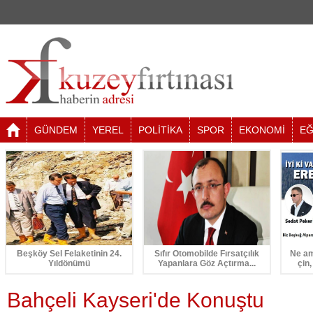
GÜNDEM
YEREL
POLİTİKA
SPOR
EKONOMİ
EĞ
Beşköy Sel Felaketinin 24.
Sıfır Otomobilde Fırsatçılık
Ne am
Yıldönümü
Yapanlara Göz Açtırma...
çin,
Bahçeli Kayseri'de Konuştu