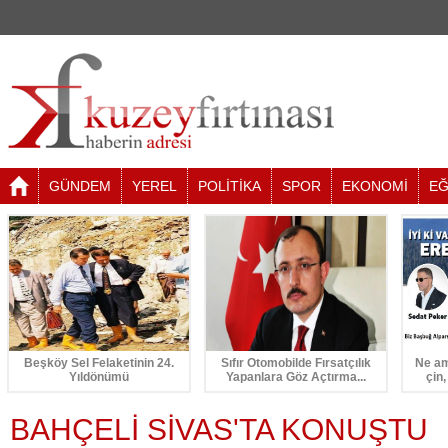
GÜNDEM
YEREL
POLİTİKA
SPOR
EKONOMİ
EĞ
Beşköy Sel Felaketinin 24.
Sıfır Otomobilde Fırsatçılık
Ne am
Yıldönümü
Yapanlara Göz Açtırma...
çin,
BAHÇELİ SİVAS'TA KONUŞTU