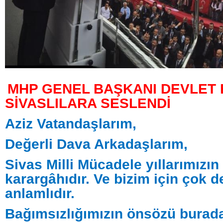
MHP GENEL BAŞKANI DEVLET 
SİVASLILARA SESLENDİ
Aziz Vatandaşlarım,
Değerli Dava Arkadaşlarım,
Sivas Milli Mücadele yıllarımızın
karargâhıdır. Ve bizim için çok d
anlamlıdır.
Bağımsızlığımızın önsözü burada