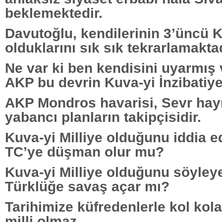
beklemektedir.
Davutoğlu, kendilerinin 3’üncü K
olduklarını sık sık tekrarlamaktad
Ne var ki ben kendisini uyarmış 
AKP bu devrin Kuva-yi İnzibatiye’
AKP Mondros havarisi, Sevr hayra
yabancı planların takipçisidir.
Kuva-yi Milliye olduğunu iddia ed
TC’ye düşman olur mu?
Kuva-yi Milliye olduğunu söyleye
Türklüğe savaş açar mı?
Tarihimize küfredenlerle kol kol
milli olmaz.