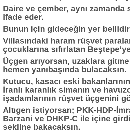
Daire ve çember, aynı zamanda sı
ifade eder.
Bunun için gideceğin yer bellidir
Villasındaki haram rüşvet parala
çocuklarına sıfırlatan Beştepe’y
Üçgen arıyorsan, uzaklara gitme
hemen yanıbaşında bulacaksın.
Kutucu, kasacı eski bakanlarının
İranlı karanlık simanın ve havu
işadamlarının rüşvet üçgenini g
Altıgen istiyorsan; PKK-HDP-İmra
Barzani ve DHKP-C ile içine gird
şekline bakacaksın.