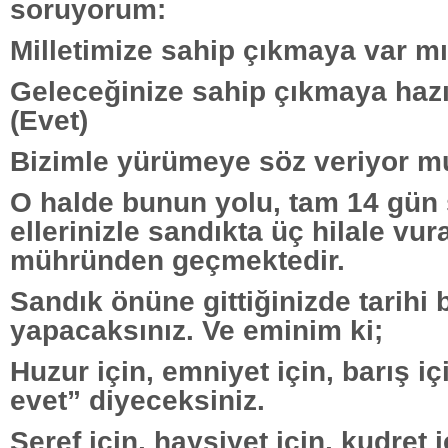
soruyorum:
Milletimize sahip çıkmaya var mı
Geleceğinize sahip çıkmaya hazı
(Evet)
Bizimle yürümeye söz veriyor m
O halde bunun yolu, tam 14 gün 
ellerinizle sandıkta üç hilale vur
mühründen geçmektedir.
Sandık önüne gittiğinizde tarihi b
yapacaksınız. Ve eminim ki;
Huzur için, emniyet için, barış i
evet” diyeceksiniz.
Şeref için, haysiyet için, kudret