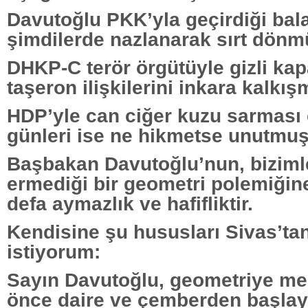
Davutoğlu PKK’yla geçirdiği bala
şimdilerde nazlanarak sırt dönm
DHKP-C terör örgütüyle gizli kap
taşeron ilişkilerini inkara kalkışm
HDP’yle can ciğer kuzu sarması 
günleri ise ne hikmetse unutmuş
Başbakan Davutoğlu’nun, bizimle
ermediği bir geometri polemiğine
defa aymazlık ve hafifliktir.
Kendisine şu hususları Sivas’tan
istiyorum:
Sayın Davutoğlu, geometriye me
önce daire ve çemberden başlay