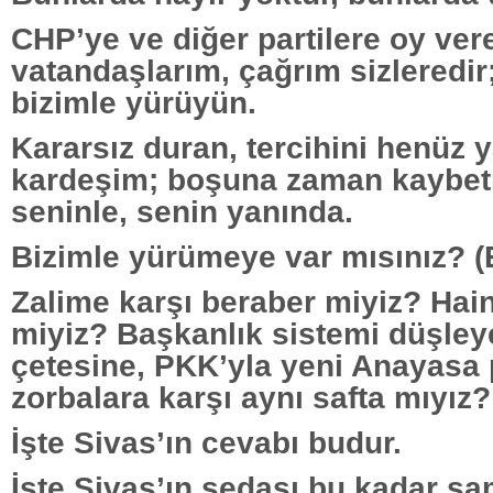
CHP’ye ve diğer partilere oy ver
vatandaşlarım, çağrım sizleredir
bizimle yürüyün.
Kararsız duran, tercihini henüz
kardeşim; boşuna zaman kaybetm
seninle, senin yanında.
Bizimle yürümeye var mısınız? (
Zalime karşı beraber miyiz? Haine
miyiz? Başkanlık sistemi düşley
çetesine, PKK’yla yeni Anayasa 
zorbalara karşı aynı safta mıyız?
İşte Sivas’ın cevabı budur.
İşte Sivas’ın sedası bu kadar sa