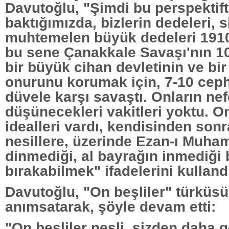
Davutoğlu, "Şimdi bu perspektif
baktığımızda, bizlerin dedeleri, s
muhtemelen büyük dedeleri 1910'l
bu sene Çanakkale Savaşı'nın 100
bir büyük cihan devletinin ve bir 
onurunu korumak için, 7-10 cep
düvele karşı savaştı. Onların nef
düşünecekleri vakitleri yoktu. On
idealleri vardı, kendisinden son
nesillere, üzerinde Ezan-ı Muha
dinmediği, al bayrağın inmediği b
bırakabilmek" ifadelerini kulland
Davutoğlu, "On beşliler" türküs
anımsatarak, şöyle devam etti:
"On beşliler nesli, sizden daha g