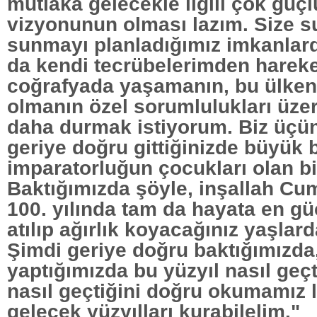
mutlaka gelecekle ilgili çok güçl
vizyonunun olması lazım. Size 
sunmayı planladığımız imkanlar
da kendi tecrübelerimden hareket
coğrafyada yaşamanın, bu ülkeni
olmanın özel sorumlulukları üzer
daha durmak istiyorum. Biz üçün
geriye doğru gittiğinizde büyük b
imparatorluğun çocukları olan b
Baktığımızda şöyle, inşallah Cu
100. yılında tam da hayata en gü
atılıp ağırlık koyacağınız yaşlar
Şimdi geriye doğru baktığımızda
yaptığımızda bu yüzyıl nasıl geçt
nasıl geçtiğini doğru okumamız l
gelecek yüzyılları kurabilelim."