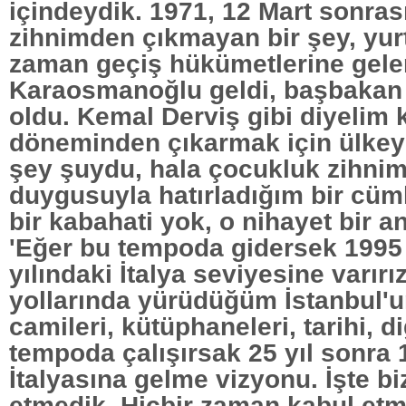
içindeydik. 1971, 12 Mart sonras
zihnimden çıkmayan bir şey, yur
zaman geçiş hükümetlerine gele
Karaosmanoğlu geldi, başbakan 
oldu. Kemal Derviş gibi diyelim k
döneminden çıkarmak için ülkeyi
şey şuydu, hala çocukluk zihni
duygusuyla hatırladığım bir cüml
bir kabahati yok, o nihayet bir an
'Eğer bu tempoda gidersek 1995 
yılındaki İtalya seviyesine varırız
yollarında yürüdüğüm İstanbul'u
camileri, kütüphaneleri, tarihi, d
tempoda çalışırsak 25 yıl sonra 
İtalyasına gelme vizyonu. İşte b
etmedik. Hiçbir zaman kabul etm