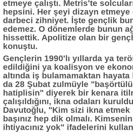
etmeye çalıştı. Metris'te solcuları
hepsini. Her şeyi dizayn etmeye 
darbeci zihniyet. İşte gençlik bu
edemez. O dönemlerde bunun ağı
hissettik. Apolitize olan bir genç
konuştu.
Gençlerin 1990'lı yıllarda ya ter
edildiğini ya koalisyon ve ekonom
altında iş bulamamaktan hayata 
da 28 Şubat zulmüyle "başörtül
hatiplisin" diyerek bir kenara it
çalışıldığını, ikna odaları kurul
Davutoğlu, "Kim sizi ikna etmek i
başınız hep dik olmalı. Kimsenin
ihtiyacınız yok" ifadelerini kullan