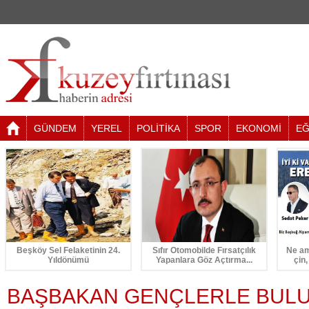
GÜNDEM
YEREL
POLİTİKA
SPOR
EKONOMİ
EĞ
Beşköy Sel Felaketinin 24.
Sıfır Otomobilde Fırsatçılık
Ne am
Yıldönümü
Yapanlara Göz Açtırma...
çin,
BAŞBAKAN GENÇLERLE BUL