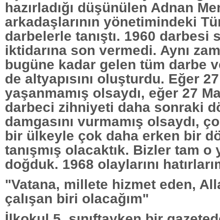
hazırladığı düşünülen Adnan Me
arkadaşlarının yönetimindeki Tü
darbelerle tanıştı. 1960 darbesi
iktidarına son vermedi. Aynı z
bugüne kadar gelen tüm darbe v
de altyapısını oluşturdu. Eğer 2
yaşanmamış olsaydı, eğer 27 Ma
darbeci zihniyeti daha sonraki 
damgasını vurmamış olsaydı, ço
bir ülkeyle çok daha erken bir 
tanışmış olacaktık. Bizler tam o 
doğduk. 1968 olaylarını hatırları
"Vatana, millete hizmet eden, Alla
çalışan biri olacağım"
İlkokul 5. sınıftayken bir gazete