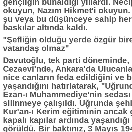
gençliğin bunaldığı yıllardı. Neci
okuyun, Nazım Hikmet'i okuyun. 
şu veya bu düşünceye sahip he
baskılar altında kaldı.
"Şefliğin olduğu yerde özgür bir
vatandaş olmaz"
Davutoğlu, tek parti döneminde,
Cezaevi'nde, Ankara'da Ulucanla
nice canların feda edildiğini ve b
yaşandığını hatırlatarak, "Uğrun
Ezan-ı Muhammediye'nin sedas
silinmeye çalışıldı. Uğrunda şeh
Kur'an-ı Kerim eğitiminin ancak g
kapalı kapılar ardında yaşandığ
görüldü. Bir baktınız, 3 Mayıs 19