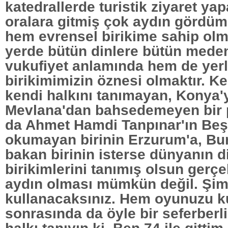
katedrallerde turistik ziyaret ya
oralara gitmiş çok aydın gördüm
hem evrensel birikime sahip olma
yerde bütün dinlere bütün meden
vukufiyet anlamında hem de yerli
birikimimizin öznesi olmaktır. K
kendi halkını tanımayan, Konya'y
Mevlana'dan bahsedemeyen bir 
da Ahmet Hamdi Tanpınar'ın Beş 
okumayan birinin Erzurum'a, Bu
bakan birinin isterse dünyanın d
birikimlerini tanımış olsun gerç
aydın olması mümkün değil. Şim
kullanacaksınız. Hem oyunuzu ku
sonrasında da öyle bir seferberli
halkı tanıyın ki. Ben 74 ile gittim