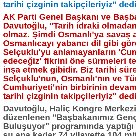
tarihi çizginin takipçileriyiz" dedi
AK Parti Genel Başkanı ve Baş
Davutoğlu, "Tarih idraki olmadan
olmaz. Şimdi Osmanlı'ya savaş a
Osmanlıcayı yabancı dil gibi gör
Selçuklu'yu anlamayanların 'Cum
edeceğiz' fikrini öne sürmeleri te
inşa etmek gibidir. Biz tarihi süre
Selçuklu'nun, Osmanlı'nın ve Tü
Cumhuriyeti'nin birbirinin devam
tarihi çizginin takipçileriyiz" dedi
Davutoğlu, Haliç Kongre Merkez
düzenlenen "Başbakanımız Genç
Buluşuyor" programında yaptığ
şu ana kadar 74 vilayette 104 mi