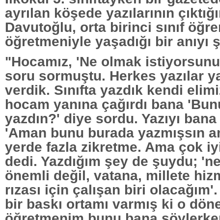
ayrılan köşede yazılarının çıktığ
Davutoğlu, orta birinci sınıf öğr
öğretmeniyle yaşadığı bir anıyı 
"Hocamız, 'Ne olmak istiyorsunuz
soru sormuştu. Herkes yazılar y
verdik. Sınıfta yazdık kendi elim
hocam yanına çağırdı bana 'Bun
yazdın?' diye sordu. Yazıyı bana 
'Aman bunu burada yazmışsın 
yerde fazla zikretme. Ama çok iy
dedi. Yazdığım şey de şuydu; 'n
önemli değil, vatana, millete hiz
rızası için çalışan biri olacağım
bir baskı ortamı varmış ki o dö
öğretmenim bunu bana söylerke