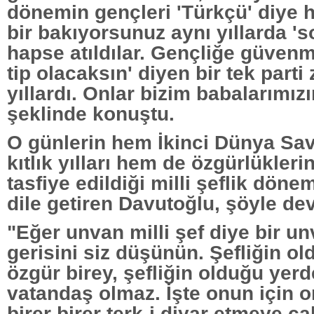
dönemin gençleri 'Türkçü' diye ha
bir bakıyorsunuz aynı yıllarda 's
hapse atıldılar. Gençliğe güvenm
tip olacaksın' diyen bir tek parti 
yıllardı. Onlar bizim babalarımı
şeklinde konuştu.
O günlerin hem İkinci Dünya Sava
kıtlık yılları hem de özgürlükler
tasfiye edildiği milli şeflik dön
dile getiren Davutoğlu, şöyle dev
"Eğer unvan milli şef diye bir u
gerisini siz düşünün. Şefliğin o
özgür birey, şefliğin olduğu yer
vatandaş olmaz. İşte onun için o
birer birer terk-i diyar etmeye çalı