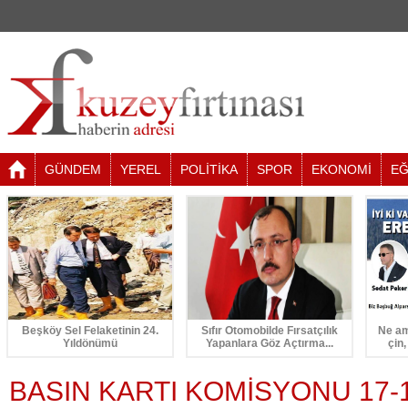
GÜNDEM
YEREL
POLİTİKA
SPOR
EKONOMİ
EĞ
Beşköy Sel Felaketinin 24.
Sıfır Otomobilde Fırsatçılık
Ne am
Yıldönümü
Yapanlara Göz Açtırma...
çin,
BASIN KARTI KOMİSYONU 17-