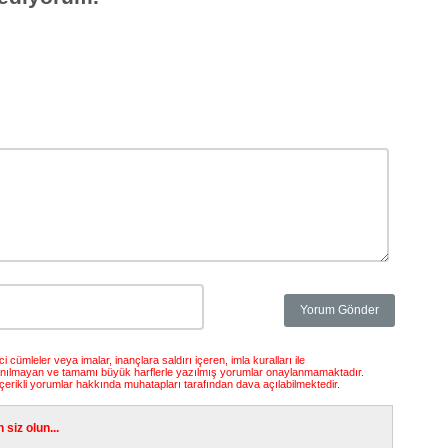
 cümleler veya imalar, inançlara saldırı içeren, imla kuralları ile
anılmayan ve tamamı büyük harflerle yazılmış yorumlar onaylanmamaktadır.
çerikli yorumlar hakkında muhatapları tarafından dava açılabilmektedir.
siz olun...