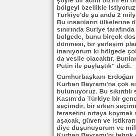
şöyle bir adım bizim en ön
bölgeyi özellikle istiyoru
Türkiye'de şu anda 2 mily
Bu insanların ülkelerine d
sınırında Suriye tarafında
bölgede, bunu birçok dost
dönmesi, bir yerleşim plan
inanıyorum ki bölgede ço
da vesile olacaktır. Bunla
Putin ile paylaştık" dedi.
Cumhurbaşkanı Erdoğan s
Kurban Bayramı'na çok sık
bulunuyoruz. Bu sıkıntılı
Kasım'da Türkiye bir gene
seçimdir, bir erken seçim
ferasetini ortaya koymak s
aşacak, güven ve istikrarı
diye düşünüyorum ve mille
Kurban Bayramı'nı tebrik