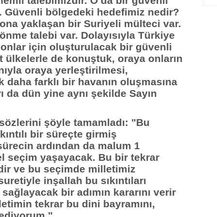
emli talebimizdir. O da bir güvenli
z. Güvenli bölgedeki hedefimiz nedir?
ona yaklaşan bir Suriyeli mülteci var.
önme talebi var. Dolayısıyla Türkiye
 onlar için oluşturulacak bir güvenli
 ülkelerle de konuştuk, oraya onların
ıyla oraya yerleştirilmesi,
k daha farklı bir havanın oluşmasına
rı da dün yine aynı şekilde Sayın
özlerini şöyle tamamladı: "Bu
ıntılı bir süreçte girmiş
 sürecin ardından da malum 1
l seçim yaşayacak. Bu bir tekrar
dir ve bu seçimde milletimiz
uretiyle inşallah bu sıkıntıları
 sağlayacak bir adımın kararını verir
timin tekrar bu dini bayramını,
 ediyorum."