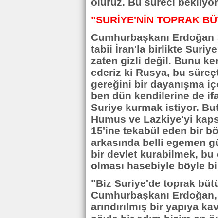
oluruz. Bu süreci bekliyo
"SURİYE'NİN TOPRAK 
Cumhurbaşkanı Erdoğan sö
tabii İran'la birlikte Suri
zaten gizli değil. Bunu ke
ederiz ki Rusya, bu süreç
gereğini bir dayanışma iç
ben dün kendilerine de if
Suriye kurmak istiyor. Bu
Humus ve Lazkiye'yi kaps
15'ine tekabül eden bir bö
arkasında belli egemen gü
bir devlet kurabilmek, bu 
olması hasebiyle böyle bi
"Biz Suriye'de toprak bü
Cumhurbaşkanı Erdoğan, "
arındırılmış bir yapıya k