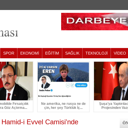
SPOR
EKONOMİ
EĞİTİM
SAĞLIK
TEKNOLOJİ
VİDEO
mobilde Fırsatçılık
Ne amerika, ne rusya ne de
Şuşa’ya Yaptırıla
ra Göz Açtırma...
çin, her şey Türklük İç...
Projesinden Vaz
Hamid-i Evvel Camisi'nde
ÖN