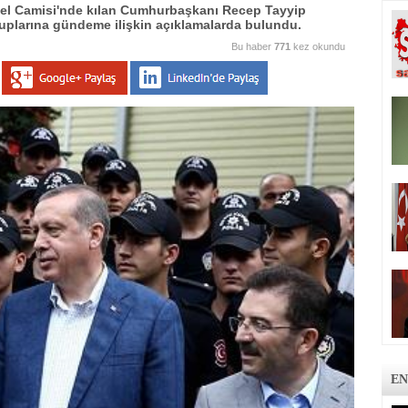
el Camisi'nde kılan Cumhurbaşkanı Recep Tayyip
plarına gündeme ilişkin açıklamalarda bulundu.
Bu haber
771
kez okundu
EN