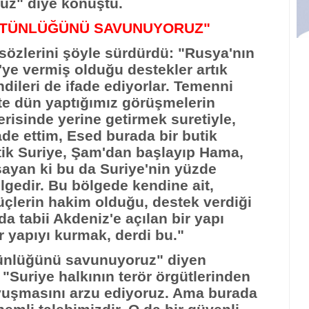
ruz" diye konuştu.
BÜTÜNLÜĞÜNÜ SAVUNUYORUZ"
zlerini şöyle sürdürdü: "Rusya'nın
ye'ye vermiş olduğu destekler artık
ndileri de ifade ediyorlar. Temenni
te dün yaptığımız görüşmelerin
erisinde yerine getirmek suretiyle,
ade ettim, Esed burada bir butik
tik Suriye, Şam'dan başlayıp Hama,
ayan ki bu da Suriye'nin yüzde
lgedir. Bu bölgede kendine ait,
çlerin hakim olduğu, destek verdiği
da tabii Akdeniz'e açılan bir yapı
r yapıyı kurmak, derdi bu."
tünlüğünü savunuyoruz" diyen
Suriye halkının terör örgütlerinden
avuşmasını arzu ediyoruz. Ama burada