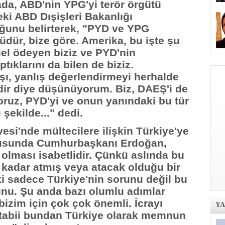
da, ABD'nin YPG'yi terör örgütü
ki ABD Dışişleri Bakanlığı
uğunu belirterek, "PYD ve YPG
üdür, bize göre. Amerika, bu işte şu
el ödeyen biziz ve PYD'nin
tıklarını da bilen de biziz.
ışı, yanlış değerlendirmeyi herhalde
dir diye düşünüyorum. Biz, DAEŞ'i de
oruz, PYD'yi ve onun yanındaki bu tür
 şekilde..." dedi.
vesi'nde mültecilere ilişkin Türkiye'ye
nusunda Cumhurbaşkanı Erdoğan,
 olması isabetlidir. Çünkü aslında bu
 kadar atmış veya atacak olduğu bir
i sadece Türkiye'nin sorunu değil bu
nu. Şu anda bazı olumlu adımlar
bizim için çok çok önemli. İcrayı
Y
tabii bundan Türkiye olarak memnun