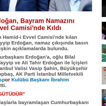
oğan, Bayram Namazını
el Camisi'nde Kıldı
Hamid-i Evvel Camisi'nde kılan
yip Erdoğan, namaz çıkışında basın
şkin açıklamalarda bulundu.
başkanı Erdoğan'a, oğlu Bilal
yyip ve Ali Tahir Erdoğan ile İçişleri
tanbul Valisi Vasip Şahin, Büyükşehir
pbaş, AK Parti İstanbul Milletvekili
sp
or
Kulübü Başkanı İbrahim
tti.
RGÜTÜDÜR"
daşlarla bayramlaşan Cumhurbaşkanı