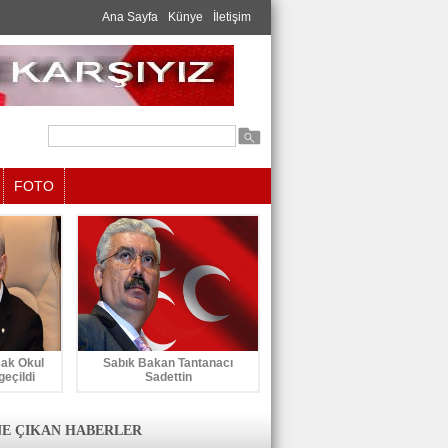
Ana Sayfa
Künye
İletişim
FOTO
cak Okul
Sabık Bakan Tantanacı
geçildi
Sadettin
E ÇIKAN HABERLER