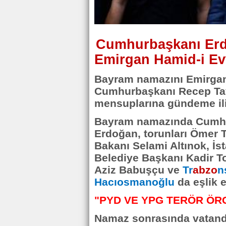
Cumhurbaşkanı Erd
Emirgan Hamid-i Evv
Bayram namazını Emirgan 
Cumhurbaşkanı Recep Tay
mensuplarına gündeme ili
Bayram namazında Cumhur
Erdoğan, torunları Ömer Ta
Bakanı Selami Altınok, İs
Belediye Başkanı Kadir To
Aziz Babuşçu ve
Tr
abzo
n
Hacıosmanoğlu
da eşlik e
"PYD VE YPG TERÖR Ö
Namaz sonrasında vatan