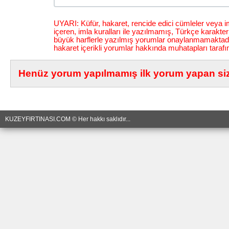
UYARI: Küfür, hakaret, rencide edici cümleler veya im
içeren, imla kuralları ile yazılmamış, Türkçe karakt
büyük harflerle yazılmış yorumlar onaylanmamaktadı
hakaret içerikli yorumlar hakkında muhatapları tarafı
Henüz yorum yapılmamış ilk yorum yapan siz 
KUZEYFIRTINASI.COM © Her hakkı saklıdır...