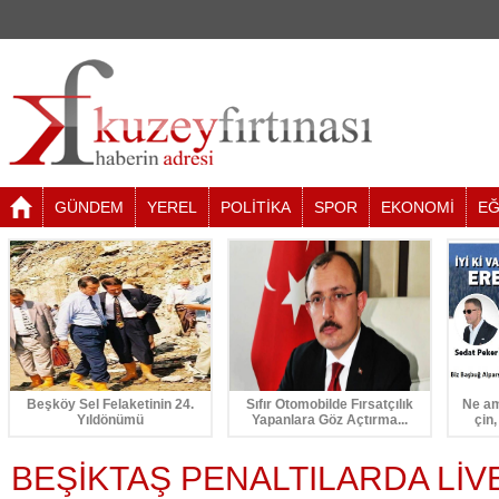
GÜNDEM
YEREL
POLİTİKA
SPOR
EKONOMİ
EĞ
Beşköy Sel Felaketinin 24.
Sıfır Otomobilde Fırsatçılık
Ne am
Yıldönümü
Yapanlara Göz Açtırma...
çin,
BEŞİKTAŞ PENALTILARDA Lİ