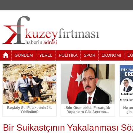
GÜNDEM
YEREL
POLİTİKA
SPOR
EKONOMİ
EĞ
Beşköy Sel Felaketinin 24.
Sıfır Otomobilde Fırsatçılık
Ne am
Yıldönümü
Yapanlara Göz Açtırma...
çin,
Bir Suikastçının Yakalanması S