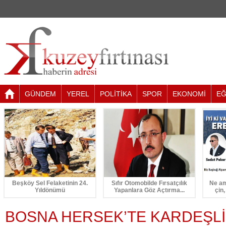
GÜNDEM
YEREL
POLİTİKA
SPOR
EKONOMİ
EĞ
Beşköy Sel Felaketinin 24.
Sıfır Otomobilde Fırsatçılık
Ne am
Yıldönümü
Yapanlara Göz Açtırma...
çin,
BOSNA HERSEK’TE KARDEŞLİK