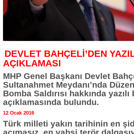
DEVLET BAHÇELİ’DEN YAZIL
AÇIKLAMASI
MHP Genel Başkanı Devlet Bahçe
Sultanahmet Meydanı’nda Düzen
Bomba Saldırısı hakkında yazılı 
açıklamasında bulundu.
12 Ocak 2016
Türk milleti yakın tarihinin en şid
acımasız, en vahşi terör dalgasıy