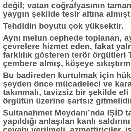
değil; vatan coğrafyasının tama
yaygın şekilde tesir altına almıştı
Tehdidin boyutu çok yüksektir.
Aynı melun cephede toplanan, a
çevrelere hizmet eden, fakat yaln
farklılık gösteren terör örgütleri 
çembere almış, köşeye sıkıştırmı
Bu badireden kurtulmak için hü
şeyden önce mücadeleci ve karar
takınmalı, tavizsiz bir şekilde eli 
örgütün üzerine şartsız gitmelidi
Sultanahmet Meydanı’nda IŞİD t
yapıldığı anlaşılan kanlı saldırın
cevabı verilmeli, azmettiriciler, i