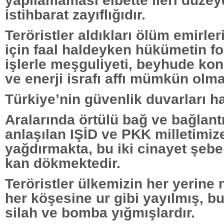
yapılamaması elbette ileri düze
istihbarat zayıflığıdır.
Teröristler aldıkları ölüm emirle
için faal haldeyken hükümetin fo
işlerle meşguliyeti, beyhude ko
ve enerji israfı affı mümkün olma
Türkiye’nin güvenlik duvarları h
Aralarında örtülü bağ ve bağlan
anlaşılan IŞİD ve PKK milletimiz
yağdırmakta, bu iki cinayet şebe
kan dökmektedir.
Teröristler ülkemizin her yerine 
her köşesine ur gibi yayılmış, 
silah ve bomba yığmışlardır.