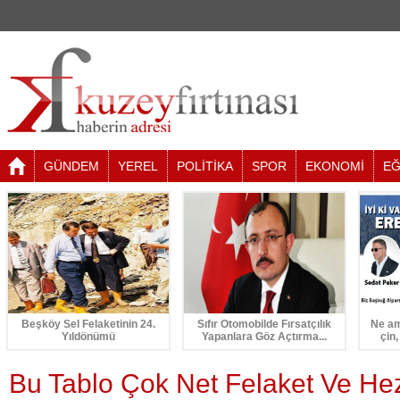
GÜNDEM
YEREL
POLİTİKA
SPOR
EKONOMİ
EĞ
Beşköy Sel Felaketinin 24.
Sıfır Otomobilde Fırsatçılık
Ne am
Yıldönümü
Yapanlara Göz Açtırma...
çin,
Bu Tablo Çok Net Felaket Ve Hez