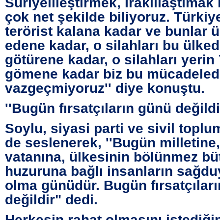
Suriyelileştirmek, Iraklılaştımak 
çok net şekilde biliyoruz. Türkiye
terörist kalana kadar ve bunlar ü
edene kadar, o silahları bu ülked
götürene kadar, o silahları yerin 
gömene kadar biz bu mücadele
vazgeçmiyoruz'' diye konuştu.
''Bugün fırsatçıların günü değildir
Soylu, siyasi parti ve sivil toplu
de seslenerek, ''Bugün milletine,
vatanına, ülkesinin bölünmez bü
huzuruna bağlı insanların sağduy
olma günüdür. Bugün fırsatçılar
değildir" dedi.
Herkesin rahat olmasını istediği