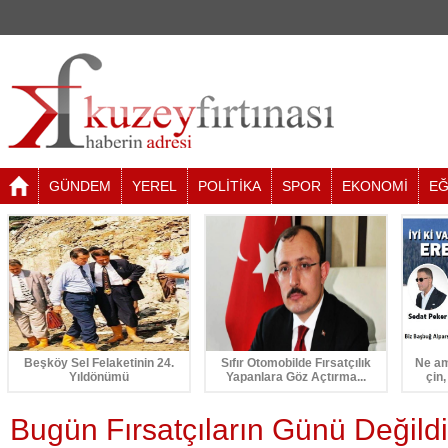
GÜNDEM
YEREL
POLİTİKA
SPOR
EKONOMİ
EĞ
Beşköy Sel Felaketinin 24.
Sıfır Otomobilde Fırsatçılık
Ne am
Yıldönümü
Yapanlara Göz Açtırma...
çin,
Bugün Fırsatçıların Günü Değildi