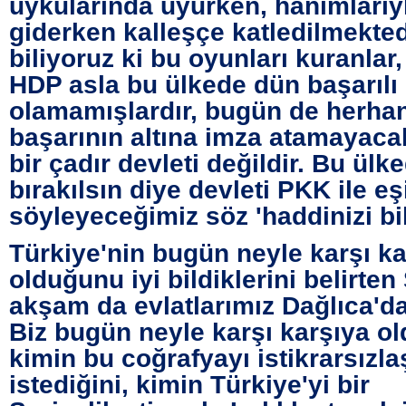
uykularında uyurken, hanımlarıy
giderken kalleşçe katledilmekte
biliyoruz ki bu oyunları kuranla
HDP asla bu ülkede dün başarılı
olamamışlardır, bugün de herhan
başarının altına imza atamayacak
bir çadır devleti değildir. Bu ülk
bırakılsın diye devleti PKK ile eş
söyleyeceğimiz söz 'haddinizi bili
Türkiye'nin bugün neyle karşı ka
olduğunu iyi bildiklerini belirten
akşam da evlatlarımız Dağlıca'da 
Biz bugün neyle karşı karşıya 
kimin bu coğrafyayı istikrarsızl
istediğini, kimin Türkiye'yi bir