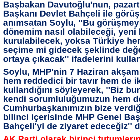
Başbakan Davutoğlu'nun, pazar
Başkanı Devlet Bahçeli ile görü
anımsatan Soylu, ''Bu görüşme
dönemim nasıl olabileceği, yeni
kurulabilecek, yoksa Türkiye h
seçime mi gidecek şeklinde değ
ortaya çıkacak'' ifadelerini kulla
Soylu, MHP'nin 7 Haziran akşamı
hem reddedici bir tavır hem de iki
kullandığını söyleyerek, ''Biz b
kendi sorumluluğumuzun hem d
Cumhurbaşkanımızın bize verdiğ
bilinci içerisinde MHP Genel Ba
Bahçeli'yi de ziyaret edeceğiz'' d
AK Parti olarak birinci tutumları