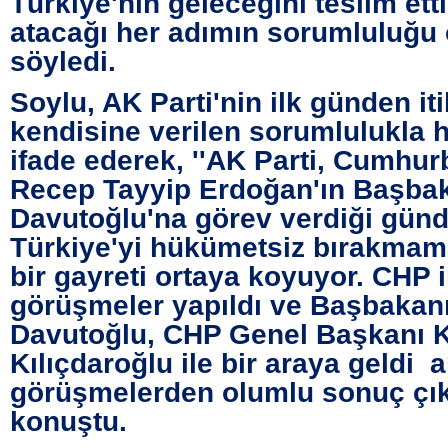
Türkiye'nin geleceğini teslim etti
atacağı her adımın sorumluluğu
söyledi.
Soylu, AK Parti'nin ilk günden it
kendisine verilen sorumlulukla h
ifade ederek, ''AK Parti, Cumhu
Recep Tayyip Erdoğan'ın Başba
Davutoğlu'na görev verdiği günd
Türkiye'yi hükümetsiz bırakmam
bir gayreti ortaya koyuyor. CHP il
görüşmeler yapıldı ve Başbakan
Davutoğlu, CHP Genel Başkanı 
Kılıçdaroğlu ile bir araya geldi 
görüşmelerden olumlu sonuç çık
konuştu.