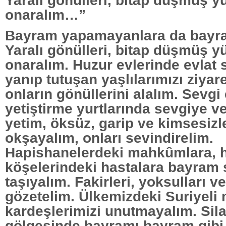
onaralım…”
Bayram yapamayanlara da bayra
Yaralı gönülleri, bitap düşmüş yü
onaralım. Huzur evlerinde evlat 
yanıp tutuşan yaşlılarımızı ziyar
onların gönüllerini alalım. Sevgi
yetiştirme yurtlarında sevgiye 
yetim, öksüz, garip ve kimsesizle
okşayalım, onları sevindirelim.
Hapishanelerdeki mahkûmlara, 
köşelerindeki hastalara bayram 
taşıyalım. Fakirleri, yoksulları v
gözetelim. Ülkemizdeki Suriyeli
kardeşlerimizi unutmayalım. Sila
gölgesinde bayramı bayram gib