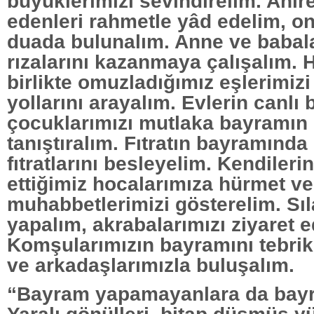
büyüklerimizi sevindirelim. Ahiret
edenleri rahmetle yâd edelim, on
duada bulunalım. Anne ve babal
rızalarını kazanmaya çalışalım. H
birlikte omuzladığımız eşlerimiz
yollarını arayalım. Evlerin canlı
çocuklarımızı mutlaka bayramın
tanıştıralım. Fıtratın bayramında
fıtratlarını besleyelim. Kendileri
ettiğimiz hocalarımıza hürmet ve
muhabbetlerimizi gösterelim. Sıl
yapalım, akrabalarımızı ziyaret e
Komşularımızın bayramını tebrik
ve arkadaşlarımızla buluşalım.
“Bayram yapamayanlara da bayr
Yaralı gönülleri, bitap düşmüş yü