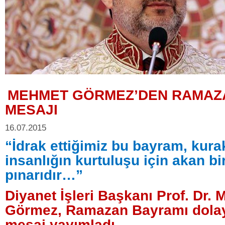
MEHMET GÖRMEZ’DEN RAMAZ
MESAJI
16.07.2015
“İdrak ettiğimiz bu bayram, kura
insanlığın kurtuluşu için akan bi
pınarıdır…”
Diyanet İşleri Başkanı Prof. Dr.
Görmez, Ramazan Bayramı dolayı
mesaj yayımladı.