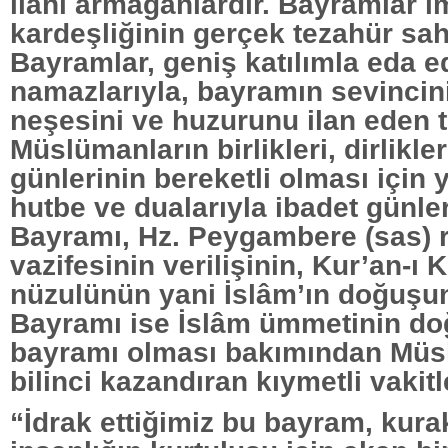
ilahi armağanlardır. Bayramlar 
kardeşliğinin gerçek tezahür sah
Bayramlar, geniş katılımla eda 
namazlarıyla, bayramın sevincin
neşesini ve huzurunu ilan eden te
Müslümanların birlikleri, dirlikler
günlerinin bereketli olması için 
hutbe ve dualarıyla ibadet günle
Bayramı, Hz. Peygambere (sas) r
vazifesinin verilişinin, Kur’an-ı 
nüzulünün yani İslâm’ın doğuşu
Bayramı ise İslâm ümmetinin d
bayramı olması bakımından Müsl
bilinci kazandıran kıymetli vakitl
“İdrak ettiğimiz bu bayram, kura