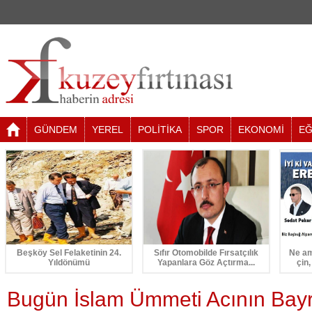
GÜNDEM
YEREL
POLİTİKA
SPOR
EKONOMİ
EĞ
Beşköy Sel Felaketinin 24.
Sıfır Otomobilde Fırsatçılık
Ne am
Yıldönümü
Yapanlara Göz Açtırma...
çin,
Bugün İslam Ümmeti Acının Bay