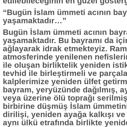
edilebileceğinin en güzel gösterg
“Bugün İslam ümmeti acının bay
yaşamaktadır…”
Bugün İslam ümmeti acının bayr
yaşamaktadır. Bu bayramı da içi
ağlayarak idrak etmekteyiz. Ra
atmosferinde yenilenen nefisler
ile oluşan birliktelik yeniden ist
tevhid ile birleştirmeli ve parça
kalplerimize yeniden ülfet getirm
bayram, yeryüzünde dağılmış, a
veya üzerine ölü toprağı serilmi
birbirine düşmüş İslam ümmetin
dirilişi, yeniden ayağa kalkışı ve
aynı ülkü etrafında birlikte yen