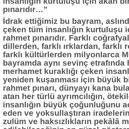
insanlığın kurtuluşu için akan bi
pınarıdır…”
İdrak ettiğimiz bu bayram, aslın
çeken tüm insanlığın kurtuluşu i
rahmet pınarıdır. Farklı coğrafyal
dillerden, farklı ırklardan, farklı
farklı kültürlerden milyonlarca
bayramda aynı sevinç etrafında 
merhamet kuraklığı çeken insan
yeniden kuşanması için büyük bi
rahmet pınarı, dünyayı kana bul
atan her türlü ayrımcılığın, öteki
insanlığın büyük çoğunluğunu 
eden ve yoksullaştıran iradelerin
zulüm ve haksızlıkların pekâlâ 