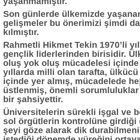
yaşanmamıştır.
Son günlerde ülkemizde yaşana
gelişmeler bu önerimizi şimdi d
kılmıştır.
Rahmetli Hikmet Tekin 1970’li yıl
gençlik liderlerinden birisidir. Ü
oluş yok oluş mücadelesi içinde
yıllarda milli olan tarafta, ülküc
içinde yer almış, mücadelede hep
üstlenmiş, önemli sorumluluklar
bir şahsiyettir.
Üniversitelerin sürekli işgal ve b
sol örgütlerin kontrolüne girdiğ
şeyi göze alarak dik durabilmen
istediği dönemde yüreğini ortay