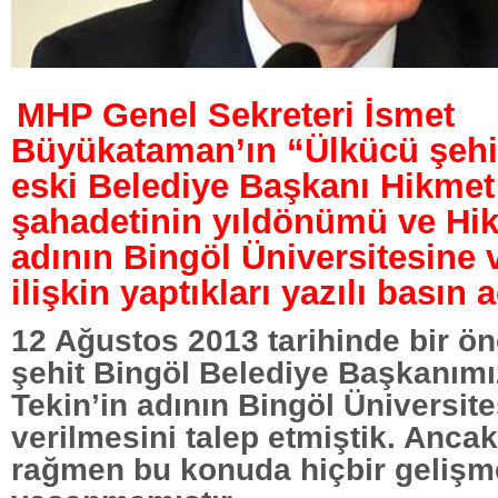
MHP Genel Sekreteri İsmet
Büyükataman’ın “Ülkücü şehi
eski Belediye Başkanı Hikmet
şahadetinin yıldönümü ve Hi
adının Bingöl Üniversitesine 
ilişkin yaptıkları yazılı basın 
12 Ağustos 2013 tarihinde bir ön
şehit Bingöl Belediye Başkanım
Tekin’in adının Bingöl Üniversit
verilmesini talep etmiştik. Ancak
rağmen bu konuda hiçbir gelişm