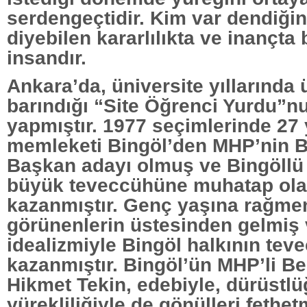
serdengeçtidir. Kim var dendiği
diyebilen kararlılıkta ve inançta b
insandır.
Ankara’da, üniversite yıllarında 
barındığı “Site Öğrenci Yurdu”n
yapmıştır. 1977 seçimlerinde 27
memleketi Bingöl’den MHP’nin B
Başkan adayı olmuş ve Bingöllü 
büyük teveccühüne muhatap olar
kazanmıştır. Genç yaşına rağmen
görünenlerin üstesinden gelmiş 
idealizmiyle Bingöl halkının te
kazanmıştır. Bingöl’ün MHP’li B
Hikmet Tekin, edebiyle, dürüstlü
yürekliliğiyle de gönülleri fethetm