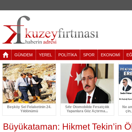
GÜNDEM
YEREL
POLİTİKA
SPOR
EKONOMİ
EĞ
Beşköy Sel Felaketinin 24.
Sıfır Otomobilde Fırsatçılık
Ne am
Yıldönümü
Yapanlara Göz Açtırma...
çin,
Büyükataman: Hikmet Tekin’in 