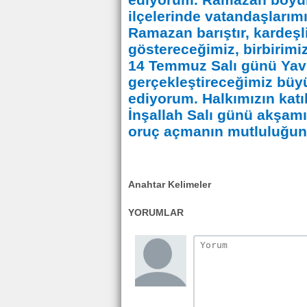
ediyorum. Ramazan boyu
ilçelerinde vatandaşlarım
Ramazan barıştır, kardeşl
göstereceğimiz, birbirimiz
14 Temmuz Salı günü Yav
gerçekleştireceğimiz büyü
ediyorum. Halkımızın katı
İnşallah Salı günü akşamı
oruç açmanın mutluluğun
Anahtar Kelimeler
YORUMLAR