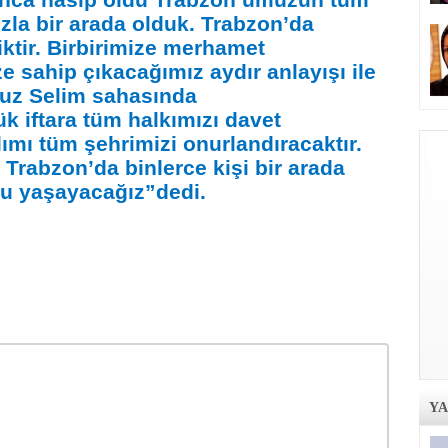
nca nasip oldu Trabzon’umuzun tüm
ızla bir arada olduk. Trabzon’da
iktir. Birbirimize merhamet
e sahip çıkacağımız aydır anlayışı ile
uz Selim sahasında
k iftara tüm halkımızı davet
lımı tüm şehrimizi onurlandıracaktır.
 Trabzon’da binlerce kişi bir arada
u yaşayacağız”dedi.
Y