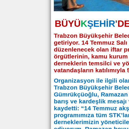
BÜYÜ
K
ŞEHİR
'
D
Trabzon Büyükşehir Beledi
getiriyor. 14 Temmuz Sal
düzenlenecek olan iftar p
örgütlerinin, kamu kurum v
derneklerin temsilci ve yö
vatandaşların katılımıyla 
Organizasyon ile ilgili o
Trabzon Büyükşehir Beled
Gümrükçüoğlu, Ramazan 
barış ve kardeşlik mesajı 
kaydetti: “14 Temmuz akş
programımıza tüm STK’ları
derneklerimizin yöneticile