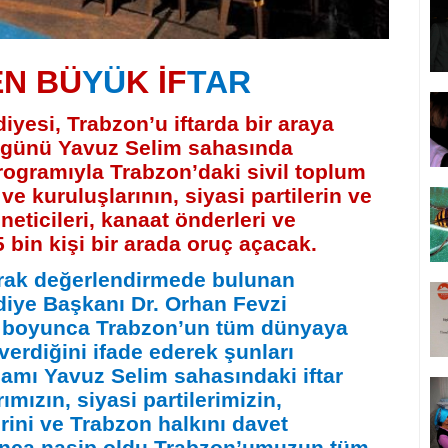
EN BÜ
YÜ
K İF
TAR
yesi, Trabzon’u iftarda bir araya
ı günü Yavuz Selim sahasında
rogramıyla Trabzon’daki sivil toplum
e kuruluşlarının, siyasi partilerin ve
neticileri, kanaat önderleri ve
5 bin kişi bir arada oruç açacak.
larak değerlendirmede bulunan
iye Başkanı Dr. Orhan Fevzi
boyunca Trabzon’un tüm dünyaya
verdiğini ifade ederek şunları
amı Yavuz Selim sahasındaki iftar
mızın, siyasi partilerimizin,
rini ve Trabzon halkını davet