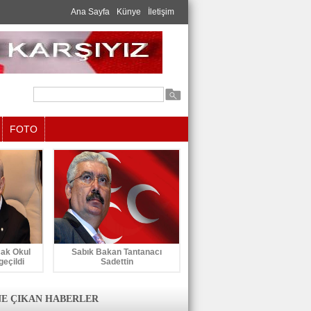
Ana Sayfa
Künye
İletişim
FOTO
cak Okul
Sabık Bakan Tantanacı
geçildi
Sadettin
E ÇIKAN HABERLER