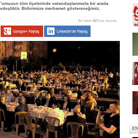
muzun tüm ilçelerinde vatandaşlarımızla bir arada
rdeşliktir. Birbirimize merhamet göstereceğimiz,
Bu haber
827
kez okundu
EN