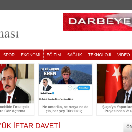
SPOR
EKONOMİ
EĞİTİM
SAĞLIK
TEKNOLOJİ
VİDEO
mobilde Fırsatçılık
Ne amerika, ne rusya ne de
Şuşa’ya Yaptırıla
ra Göz Açtırma...
çin, her şey Türklük İç...
Projesinden Vaz
ÜK İFTAR DAVETİ
ÖN