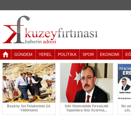
GÜNDEM
YEREL
POLİTİKA
SPOR
EKONOMİ
EĞ
Beşköy Sel Felaketinin 24.
Sıfır Otomobilde Fırsatçılık
Ne am
Yıldönümü
Yapanlara Göz Açtırma...
çin,