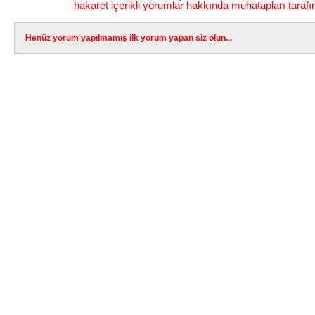
hakaret içerikli yorumlar hakkında muhatapları tarafı
Henüz yorum yapılmamış ilk yorum yapan siz olun...