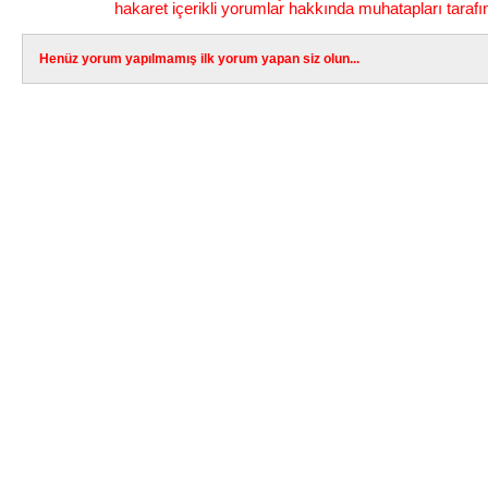
hakaret içerikli yorumlar hakkında muhatapları tarafı
Henüz yorum yapılmamış ilk yorum yapan siz olun...