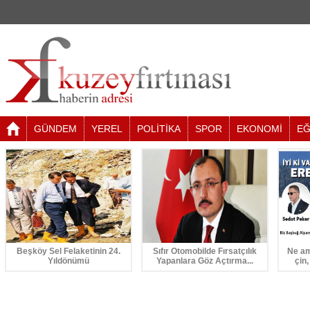
GÜNDEM
YEREL
POLİTİKA
SPOR
EKONOMİ
EĞ
Beşköy Sel Felaketinin 24.
Sıfır Otomobilde Fırsatçılık
Ne am
Yıldönümü
Yapanlara Göz Açtırma...
çin,