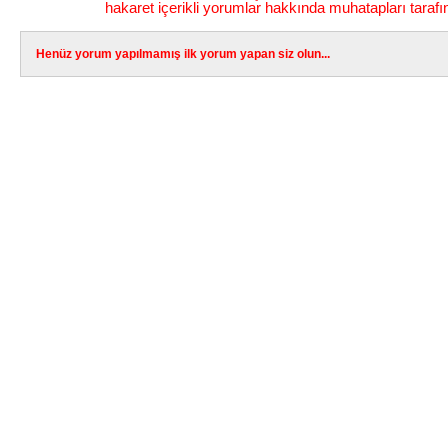
hakaret içerikli yorumlar hakkında muhatapları tarafı
Henüz yorum yapılmamış ilk yorum yapan siz olun...