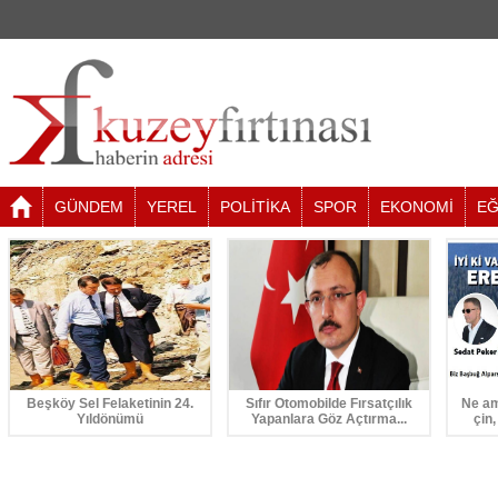
GÜNDEM
YEREL
POLİTİKA
SPOR
EKONOMİ
EĞ
Beşköy Sel Felaketinin 24.
Sıfır Otomobilde Fırsatçılık
Ne am
Yıldönümü
Yapanlara Göz Açtırma...
çin,