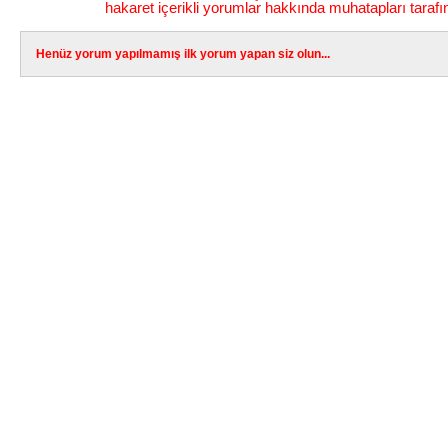
hakaret içerikli yorumlar hakkında muhatapları tarafı
Henüz yorum yapılmamış ilk yorum yapan siz olun...