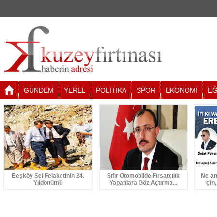
GÜNDEM
YEREL
POLİTİKA
SPOR
EKONOMİ
EĞ
Beşköy Sel Felaketinin 24.
Sıfır Otomobilde Fırsatçılık
Ne am
Yıldönümü
Yapanlara Göz Açtırma...
çin,