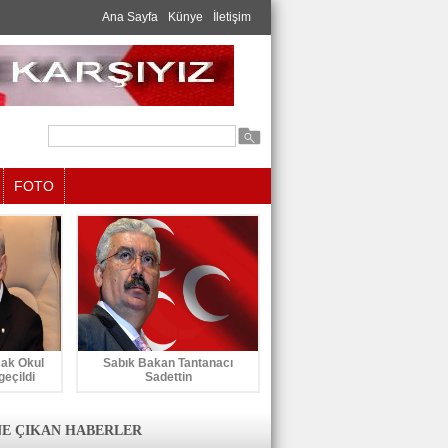
Ana Sayfa
Künye
İletişim
FOTO
cak Okul
Sabık Bakan Tantanacı
geçildi
Sadettin
E ÇIKAN HABERLER