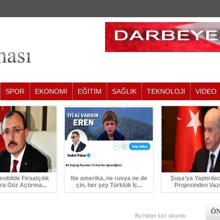
SPOR
EKONOMİ
EĞİTİM
SAĞLIK
TEKNOLOJİ
VİDEO
mobilde Fırsatçılık
Ne amerika, ne rusya ne de
Şuşa’ya Yaptırıla
ra Göz Açtırma...
çin, her şey Türklük İç...
Projesinden Vaz
ÖN
Bu haber
kez okundu