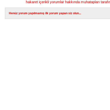
hakaret içerikli yorumlar hakkında muhatapları tarafı
Henüz yorum yapılmamış ilk yorum yapan siz olun...