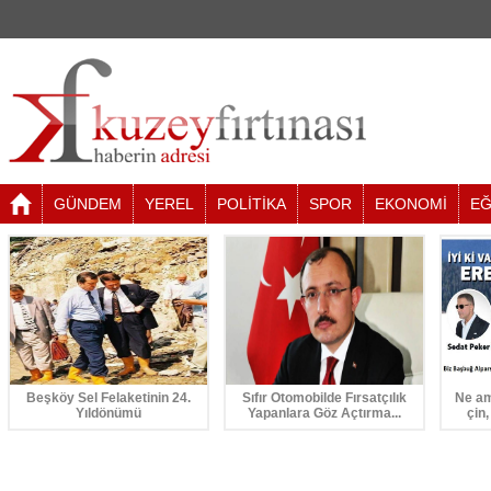
GÜNDEM
YEREL
POLİTİKA
SPOR
EKONOMİ
EĞ
Beşköy Sel Felaketinin 24.
Sıfır Otomobilde Fırsatçılık
Ne am
Yıldönümü
Yapanlara Göz Açtırma...
çin,