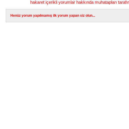
hakaret içerikli yorumlar hakkında muhatapları tarafı
Henüz yorum yapılmamış ilk yorum yapan siz olun...