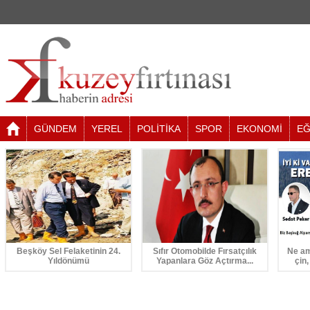
GÜNDEM
YEREL
POLİTİKA
SPOR
EKONOMİ
EĞ
Beşköy Sel Felaketinin 24.
Sıfır Otomobilde Fırsatçılık
Ne am
Yıldönümü
Yapanlara Göz Açtırma...
çin,