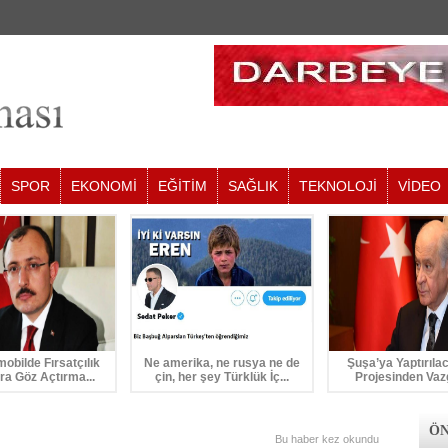
SPOR
EKONOMİ
EĞİTİM
SAĞLIK
TEKNOLOJİ
VİDEO
mobilde Fırsatçılık
Ne amerika, ne rusya ne de
Şuşa’ya Yaptırıla
ra Göz Açtırma...
çin, her şey Türklük İç...
Projesinden Vaz
ÖN
Bu haber
kez okundu