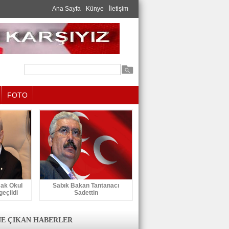
Ana Sayfa
Künye
İletişim
FOTO
cak Okul
Sabık Bakan Tantanacı
geçildi
Sadettin
E ÇIKAN HABERLER