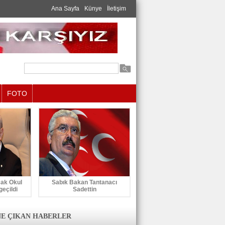
Ana Sayfa
Künye
İletişim
FOTO
cak Okul
Sabık Bakan Tantanacı
geçildi
Sadettin
E ÇIKAN HABERLER