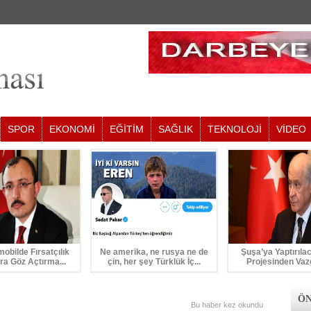
SPOR
EKONOMİ
EĞİTİM
SAĞLIK
TEKNOLOJİ
VİDEO
mobilde Fırsatçılık
Ne amerika, ne rusya ne de
Şuşa’ya Yaptırıla
ra Göz Açtırma...
çin, her şey Türklük İç...
Projesinden Vaz
ÖN
Bu haber
kez okundu