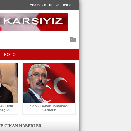
Ana Sayfa
Künye
İletişim
FOTO
cak Okul
Sabık Bakan Tantanacı
geçildi
Sadettin
E ÇIKAN HABERLER