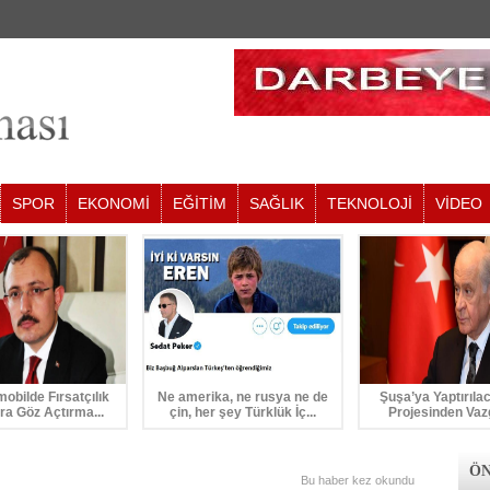
SPOR
EKONOMİ
EĞİTİM
SAĞLIK
TEKNOLOJİ
VİDEO
mobilde Fırsatçılık
Ne amerika, ne rusya ne de
Şuşa’ya Yaptırıla
ra Göz Açtırma...
çin, her şey Türklük İç...
Projesinden Vaz
ÖN
Bu haber
kez okundu