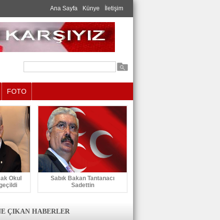
Ana Sayfa
Künye
İletişim
FOTO
cak Okul
Sabık Bakan Tantanacı
geçildi
Sadettin
E ÇIKAN HABERLER