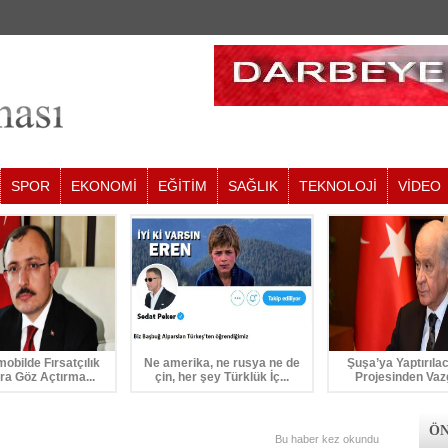
SPOR
EKONOMİ
EĞİTİM
SAĞLIK
TEKNOLOJİ
VİDEO
mobilde Fırsatçılık
Ne amerika, ne rusya ne de
Şuşa’ya Yaptırıla
ra Göz Açtırma...
çin, her şey Türklük İç...
Projesinden Vaz
ÖN
Bu haber
kez okundu