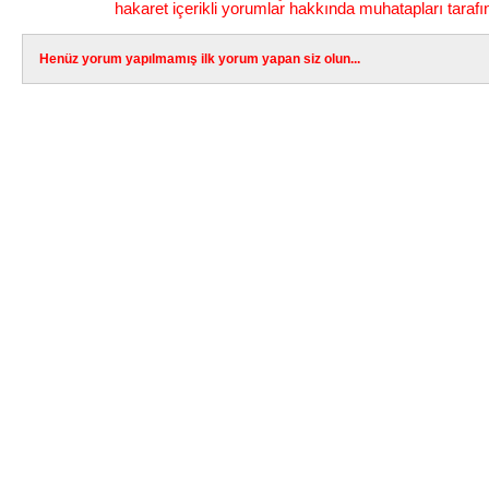
hakaret içerikli yorumlar hakkında muhatapları tarafı
Henüz yorum yapılmamış ilk yorum yapan siz olun...