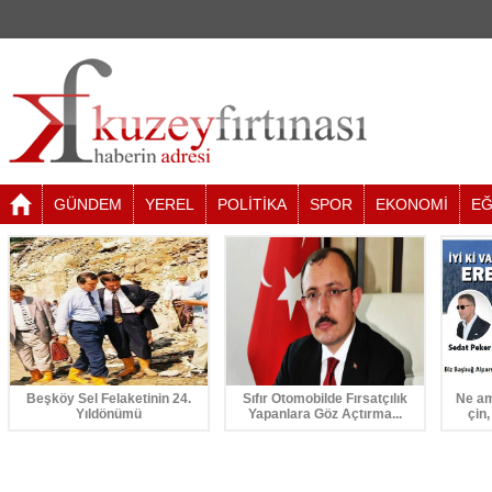
GÜNDEM
YEREL
POLİTİKA
SPOR
EKONOMİ
EĞ
Beşköy Sel Felaketinin 24.
Sıfır Otomobilde Fırsatçılık
Ne am
Yıldönümü
Yapanlara Göz Açtırma...
çin,