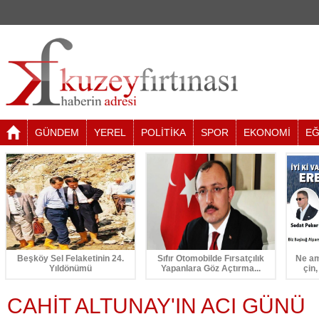
GÜNDEM
YEREL
POLİTİKA
SPOR
EKONOMİ
EĞ
Beşköy Sel Felaketinin 24.
Sıfır Otomobilde Fırsatçılık
Ne am
Yıldönümü
Yapanlara Göz Açtırma...
çin,
CAHİT ALTUNAY'IN ACI GÜNÜ