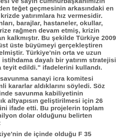
mesi ve sayın cumhurbaşkanımızın
e'den teğet geçmesinin arkasındaki en
krizde yatırımlara hız vermesidir.
arı, barajlar, hastaneler, okullar,
 krize rağmen devam etmiş, krizin
an kalkmıştır. Bu şekilde Türkiye 2009
üst üste büyümeyi gerçekleştiren
lmiştir. Türkiye'nin orta ve uzun
stihdama dayalı bir yatırım stratejisi
eyit edildi." ifadelerini kullandı.
, savunma sanayi icra komitesi
i kararlar aldıklarını söyledi. Söz
inde savunma kabiliyetinin
ık altyapısın geliştirilmesi için 26
ni ifade etti. Bu projelerin toplam
milyon dolar olduğunu belirten
:
kiye'nin de içinde olduğu F 35