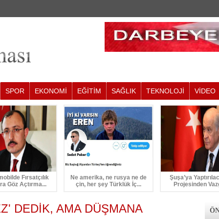
SPOR
EKONOMİ
EĞİTİM
SAĞLIK
TEKNOLOJİ
VİDEO
mobilde Fırsatçılık
Ne amerika, ne rusya ne de
Şuşa’ya Yaptırıla
ra Göz Açtırma...
çin, her şey Türklük İç...
Projesinden Vaz
Z' DEDİK, AMA DÜŞMANA
ÖN