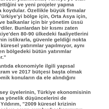
ttiğini ve yeni projeler yapma
a koydular. Özellikle büyük firmalar
ürkiye'yi bölge için, Orta Asya için,
 ve balkanlar için bir yönetim üssü
diler. Bunlardan bir kısmı zaten
kiye'den 80-90 ülkedeki faaliyetlerini
nin istikrarla, güvenle geldiği nokta
küresel yatırımlar yapılmıyor, aynı
n bölgedeki bütün yatırımlar
r."
ntıda ekonomiyle ilgili yapısal
ogram ve 2017 bütçesi başta olmak
ik konuların da ele alındığını
sey üyelerinin, Türkiye ekonomisinin
ına yönelik düşüncelerini de
 Yıldırım, "2009 küresel krizinin