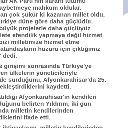
r AK Parti'nin kararlı tutumu
kaybetmeye mahkum oldular.
dan çok şükür ki kazanan millet oldu,
rkiye düne göre daha güçlüdür.
 büyük projelerle daha güçlüyüz
llete efendilik yapmaya değil hizmet
izi milletimize hizmet etme
atandaşların huzuru için çıktığımız
 dedi.
 girişimi sonrasında Türkiye'ye
n ülkelerin yöneticileriyle
de sürdüğünü, Afyonkarahisar'da 25.
ekleştirdiklerini kaydetti.
tıldığı Afyonkarahisar'ın kendileri
duğunu belirten Yıldırım, iki gün
ında milletin kendilerinden
klerini ifade etti.
htiyaçlarını, milletin kendilerinden