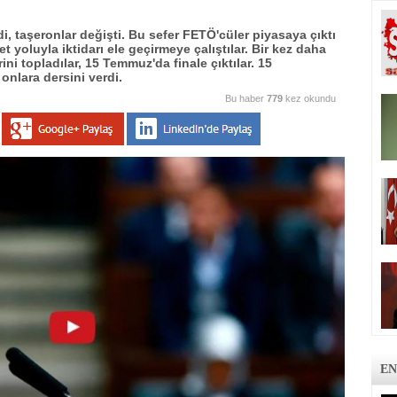
i, taşeronlar değişti. Bu sefer FETÖ'cüler piyasaya çıktı
et yoluyla iktidarı ele geçirmeye çalıştılar. Bir kez daha
ni topladılar, 15 Temmuz'da finale çıktılar. 15
onlara dersini verdi.
Bu haber
779
kez okundu
EN