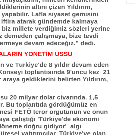
diklerinin altını çizen Yıldırım,
yapabilir. Lafla siyaset gemisini
 iftira atarak gündemde kalmaya
k biz millete verdiğimiz sözleri yerine
z demeden çalışmaya, bize tevdi
vermeye devam edeceğiz." dedi.
ALARIN YÖNETİM ÜSSÜ
en ve Türkiye'de 8 yıldır devam eden
Konseyi toplantısında 9'uncu kez 21
 araya geldiklerini belirten Yıldırım,
su 20 milyar dolar civarında. 1,5
ar. Bu toplantıda gördüğümüz en
anesi FETÖ terör örgütünün ve onun
aya çalıştığı 'Türkiye'de ekonomi
 döneme doğru gidiyor' algı
resel yatırımcılar, Türkiye'ye olan