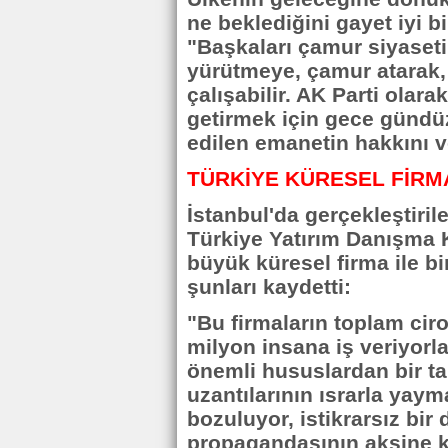
ne beklediğini gayet iyi bil
"Başkaları çamur siyaseti 
yürütmeye, çamur atarak,
çalışabilir. AK Parti olara
getirmek için gece gündü
edilen emanetin hakkını 
TÜRKİYE KÜRESEL FİRM
İstanbul'da gerçekleştiril
Türkiye Yatırım Danışma 
büyük küresel firma ile bir
şunları kaydetti:
"Bu firmaların toplam ciro
milyon insana iş veriyorl
önemli hususlardan bir t
uzantılarının ısrarla yaym
bozuluyor, istikrarsız bir
propagandasının aksine kü