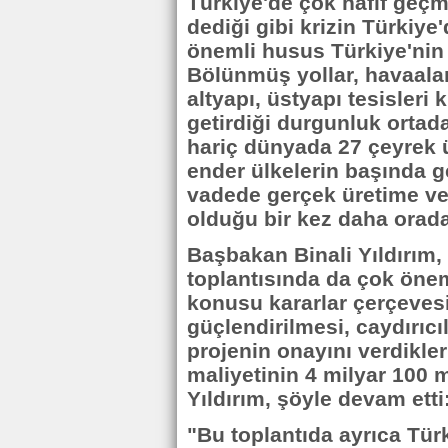
Türkiye'de çok hafif geç
dediği gibi krizin Türkiy
önemli husus Türkiye'nin 
Bölünmüş yollar, havaalanl
altyapı, üstyapı tesisleri
getirdiği durgunluk ortad
hariç dünyada 27 çeyrek 
ender ülkelerin başında ge
vadede gerçek üretime ve i
olduğu bir kez daha orada t
Başbakan Binali Yıldırım
toplantısında da çok öneml
konusu kararlar çerçeves
güçlendirilmesi, caydırıcıl
projenin onayını verdikleri
maliyetinin 4 milyar 100 
Yıldırım, şöyle devam etti
"Bu toplantıda ayrıca Tür