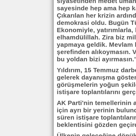
siyasetinden medet umanla
sayesinde hep ama hep 
Çıkarılan her krizin ardın
demokrasi oldu. Bugün Tü
Ekonomiyle, yatırımlarla,
elhamdülillah. Zira biz mi
yapmaya geldik. Mevlam b
şerefinden alıkoymasın. V
bu yoldan bizi ayırmasın."
Yıldırım, 15 Temmuz darbe
gelerek dayanışma göstere
görüşmelerin yoğun şekil
istişare toplantılarını gerç
AK Parti'nin temellerinin a
için ayrı bir yerinin bulun
süren istişare toplantılar
beklentisini gözden geçirdi
Ülkenin geleceğine dönük i