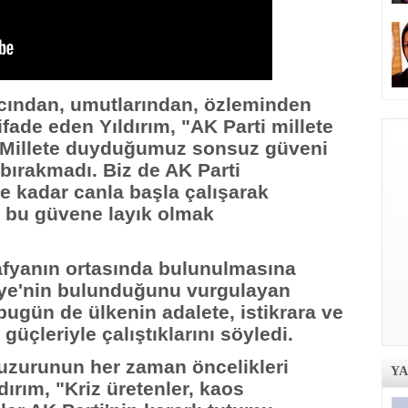
ancından, umutlarından, özleminden
fade eden Yıldırım, "AK Parti millete
. Millete duyduğumuz sonsuz güveni
z bırakmadı. Biz de AK Parti
e kadar canla başla çalışarak
u bu güvene layık olmak
rafyanın ortasında bulunulmasına
kiye'nin bulunduğunu vurgulayan
bugün de ülkenin adalete, istikrara ve
güçleriyle çalıştıklarını söyledi.
e huzurunun her zaman öncelikleri
Y
dırım, "Kriz üretenler, kaos