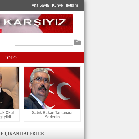
Ana Sayfa
Künye
İletişim
FOTO
cak Okul
Sabık Bakan Tantanacı
geçildi
Sadettin
E ÇIKAN HABERLER