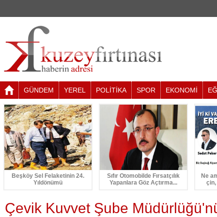
GÜNDEM
YEREL
POLİTİKA
SPOR
EKONOMİ
EĞ
Beşköy Sel Felaketinin 24.
Sıfır Otomobilde Fırsatçılık
Ne am
Yıldönümü
Yapanlara Göz Açtırma...
çin,
Çevik Kuvvet Şube Müdürlüğü'nü