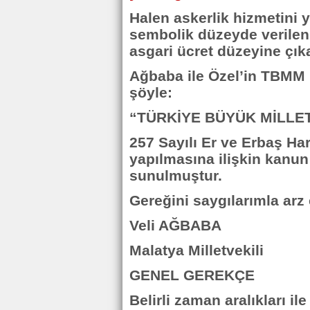
Halen askerlik hizmetini y
sembolik düzeyde verilen h
asgari ücret düzeyine çıkar
Ağbaba ile Özel’in TBMM 
şöyle:
“TÜRKİYE BÜYÜK MİLLET
257 Sayılı Er ve Erbaş Ha
yapılmasına ilişkin kanun 
sunulmuştur.
Gereğini saygılarımla arz
Veli AĞBABA
Malatya Milletvekili
GENEL GEREKÇE
Belirli zaman aralıkları i