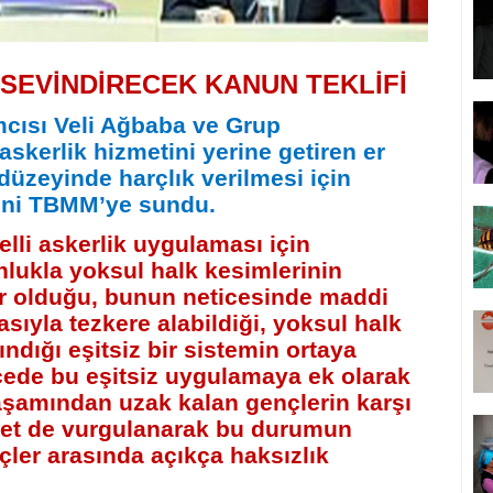
SEVİNDİRECEK KANUN TEKLİFİ
cısı Veli Ağbaba ve Grup
skerlik hizmetini yerine getiren er
düzeyinde harçlık verilmesi için
ifini TBMM’ye sundu.
elli askerlik uygulaması için
nlukla yoksul halk kesimlerinin
 olduğu, bunun neticesinde maddi
sıyla tezkere alabildiği, yoksul halk
ındığı eşitsiz bir sistemin ortaya
ekçede bu eşitsiz uygulamaya ek olarak
şamından uzak kalan gençlerin karşı
lfet de vurgulanarak bu durumun
çler arasında açıkça haksızlık