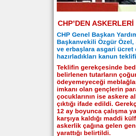
CHP’DEN ASKERLERİ 
CHP Genel Başkan Yardım
Başkanvekili Özgür Özel, a
ve erbaşlara asgari ücret 
hazırladıkları kanun tekl
Teklifin gerekçesinde bed
belirlenen tutarların çoğu
ödeyemeyeceği meblağlar
imkanı olan gençlerin para
çocuklarının ise askere al
çıktığı ifade edildi. Ger
12 ay boyunca çalışma ya
karşıya kaldığı maddi kü
askerlik çağına gelen gen
yarattığı belirtildi.