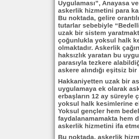
Uygulaması”, Anayasa ve 
askerlik hizmetini para ka
Bu noktada, gelire orantı
tutarlar sebebiyle “Bedel
uzak bir sistem yaratmakta
çoğunlukla yoksul halk k
olmaktadır. Askerlik çağı
haksızlık yaratan bu uygu
parasıyla tezkere alabildi
askere alındığı eşitsiz bi
Hakkaniyetten uzak bir as
uygulamaya ek olarak aske
erbaşların 12 ay süreyle 
yoksul halk kesimlerine e
Yoksul gençler hem bedel
faydalanamamakta hem de 
askerlik hizmetini ifa etme
Bu noktada, askerlik hizme