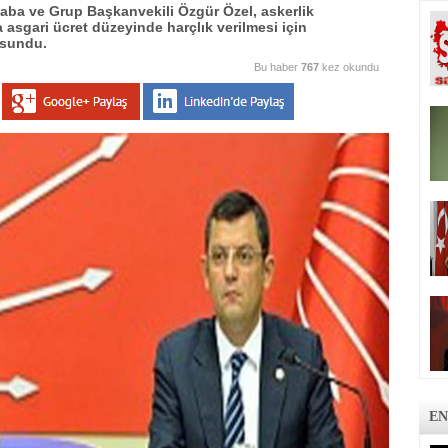
aba ve Grup Başkanvekili Özgür Özel, askerlik
a asgari ücret düzeyinde harçlık verilmesi için
 sundu.
Bu haber
767
kez okundu
EN