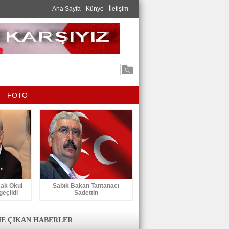
Ana Sayfa
Künye
İletişim
FOTO
cak Okul
Sabık Bakan Tantanacı
geçildi
Sadettin
E ÇIKAN HABERLER