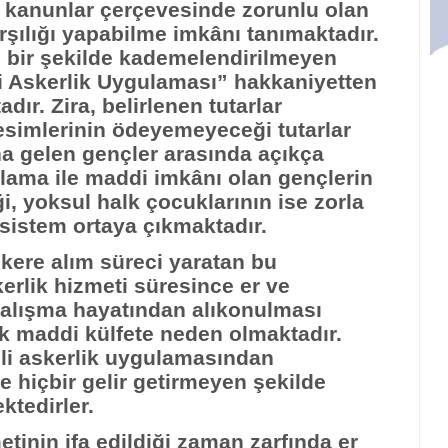
kanunlar çerçevesinde zorunlu olan
rşılığı yapabilme imkânı tanımaktadır.
lı bir şekilde kademelendirilmeyen
li Askerlik Uygulaması” hakkaniyetten
dır. Zira, belirlenen tutarlar
esimlerinin ödeyemeyeceği tutarlar
na gelen gençler arasında açıkça
lama ile maddi imkânı olan gençlerin
ği, yoksul halk çocuklarının ise zorla
r sistem ortaya çıkmaktadır.
kere alım süreci yaratan bu
rlik hizmeti süresince er ve
çalışma hayatından alıkonulması
k maddi külfete neden olmaktadır.
li askerlik uygulamasından
hiçbir gelir getirmeyen şekilde
ktedirler.
tinin ifa edildiği zaman zarfında er