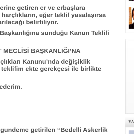
erine getiren er ve erbaşlara
arçlıkların, eğer teklif yasalaşırsa
ılacağı belirtiliyor.
Başkanlığına sunduğu Kanun Teklifi
 MECLİSİ BAŞKANLIĞI’NA
rçlıkları Kanunu’nda değişiklik
teklifim ekte gerekçesi ile birlikte
 ederim.
Y
le gündeme getirilen “Bedelli Askerlik