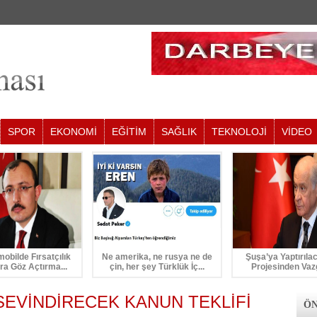
SPOR
EKONOMİ
EĞİTİM
SAĞLIK
TEKNOLOJİ
VİDEO
mobilde Fırsatçılık
Ne amerika, ne rusya ne de
Şuşa’ya Yaptırıla
ra Göz Açtırma...
çin, her şey Türklük İç...
Projesinden Vaz
SEVİNDİRECEK KANUN TEKLİFİ
ÖN