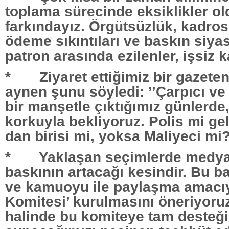
toplama sürecinde eksiklikler o
farkındayız. Örgütsüzlük, kadros
ödeme sıkıntıları ve baskın siya
patron arasında ezilenler, işsiz k
* Ziyaret ettiğimiz bir gazeten
aynen şunu söyledi: ’’Çarpıcı ve
bir manşetle çıktığımız günlerde
korkuyla bekliyoruz. Polis mi ge
dan birisi mi, yoksa Maliyeci mi?
* Yaklaşan seçimlerde medya 
baskının artacağı kesindir. Bu ba
ve kamuoyu ile paylaşma amacıy
Komitesi’ kurulmasını öneriyoru
halinde bu komiteye tam desteği