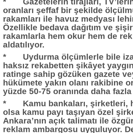
* Gazetelerin tirajları, TV’leri
oranları şeffaf bir şekilde ölçül
rakamları ile havuz medyası leh
Özellikle bedava dağıtım ve şişir
rakamlarla hem okur hem de rek
aldatılıyor.
* Uydurma ölçümlerle bile iz
haksız rekabetten şikâyet yaygın.
ratinge sahip gözüken gazete v
hükümete yakın olanı rakibine o
yüzde 50-75 oranında daha fazla 
* Kamu bankaları, şirketleri, 
olsa kamu payı taşıyan özel şirk
Ankara’nın açık talimatı ile özg
reklam ambargosu uyguluyor. De