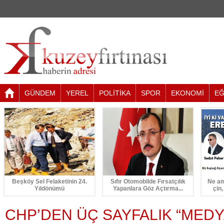
GÜNDEM
YEREL
POLİTİKA
SPOR
EKONOMİ
EĞ
Beşköy Sel Felaketinin 24.
Sıfır Otomobilde Fırsatçılık
Ne am
Yıldönümü
Yapanlara Göz Açtırma...
çin,
CHP’DEN ÜÇ SAYFALIK “MEDY