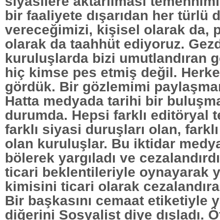
siyasilere aktarılması temennimi
bir faaliyete dışarıdan her türlü 
vereceğimizi, kişisel olarak da, p
olarak da taahhüt ediyoruz. Gez
kuruluşlarda bizi umutlandıran 
hiç kimse pes etmiş değil. Herke
gördük. Bir gözlemimi paylaşma
Hatta medyada tarihi bir buluş
durumda. Hepsi farklı editöryal te
farklı siyasi duruşları olan, farklı
olan kuruluşlar. Bu iktidar medy
bölerek yargıladı ve cezalandırdı
ticari beklentileriyle oynayarak 
kimisini ticari olarak cezalandır
Bir başkasını cemaat etiketiyle y
diğerini Sosyalist diye dışladı. Ö