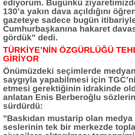
ediyorum. Bugünkü ziyaretimizd
130’a yakın dava açıldığını öğren
gazeteye sadece bugün itibariyle
Cumhurbaşkanına hakaret davası
gördük" dedi.
TÜRKİYE’NİN ÖZGÜRLÜĞÜ TEH
GİRİYOR
Önümüzdeki seçimlerde medyanı
saygıyla yapabilmesi için TGC’n
etmesi gerektiğinin idrakinde old
anlatan Enis Berberoğlu sözlerin
sürdürdü:
"Baskıdan mustarip olan medya 
seslerinin tek bir merkezde topl