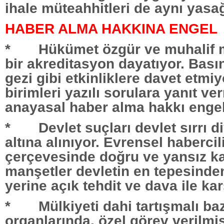
ihale müteahhitleri de aynı yasa
HABER ALMA HAKKINA ENGEL
* Hükümet özgür ve muhalif m
bir akreditasyon dayatıyor. Basın
gezi gibi etkinliklere davet etmi
birimleri yazılı sorulara yanıt ve
anayasal haber alma hakkı engel
* Devlet suçları devlet sırrı d
altına alınıyor. Evrensel habercil
çerçevesinde doğru ve yansız k
manşetler devletin en tepesinde
yerine açık tehdit ve dava ile kar
* Mülkiyeti dahi tartışmalı ba
organlarında, özel görev verilmiş