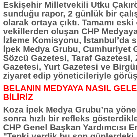
Eskişehir Milletvekili Utku Çakır
sunduğu rapor, 2 günlük bir çal
olarak ortaya çıktı. Tamamı eski
vekillerden oluşan CHP Medyaya
İzleme Komisyonu, İstanbul’da s
İpek Medya Grubu, Cumhuriyet G
Sözcü Gazetesi, Taraf Gazetesi
Gazetesi, Yurt Gazetesi ve Birgü
ziyaret edip yöneticileriyle görüş
BELANIN MEDYAYA NASIL GELE
BİLİRİZ
Koza İpek Medya Grubu’na yöne
sonra hızlı bir refleks gösterdikl
CHP Genel Başkan Yardımcısı En
"Tepki verdik bu son günlerdeki