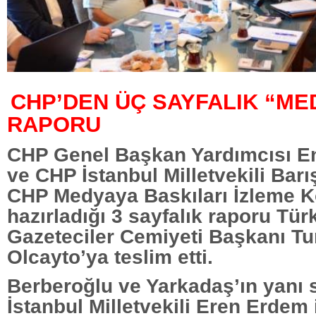
CHP’DEN ÜÇ SAYFALIK “ME
RAPORU
CHP Genel Başkan Yardımcısı E
ve CHP İstanbul Milletvekili Bar
CHP Medyaya Baskıları İzleme 
hazırladığı 3 sayfalık raporu Tür
Gazeteciler Cemiyeti Başkanı T
Olcayto’ya teslim etti.
Berberoğlu ve Yarkadaş’ın yanı 
İstanbul Milletvekili Eren Erdem