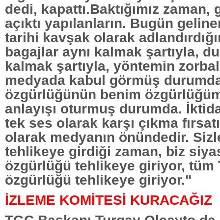
dedi, kapattı.Baktığımız zaman, 
açıktı yapılanların. Bugün gelin
tarihi kavşak olarak adlandırdığ
bagajlar aynı kalmak şartıyla, du
kalmak şartıyla, yöntemin zorbal
medyada kabul görmüş durumda
özgürlüğünün benim özgürlüğü
anlayışı oturmuş durumda. İktida
tek ses olarak karşı çıkma fırsatı 
olarak medyanın önündedir. Sizl
tehlikeye girdiği zaman, biz siya
özgürlüğü tehlikeye giriyor, tüm
özgürlüğü tehlikeye giriyor."
İZLEME KOMİTESİ KURACAĞIZ
TGC Başkanı Turgay Olcayto da,