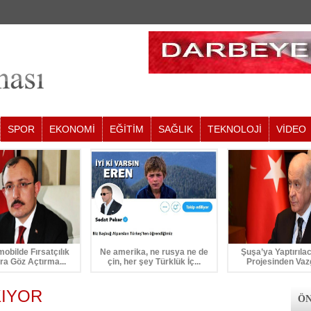
SPOR
EKONOMİ
EĞİTİM
SAĞLIK
TEKNOLOJİ
VİDEO
mobilde Fırsatçılık
Ne amerika, ne rusya ne de
Şuşa’ya Yaptırıla
ra Göz Açtırma...
çin, her şey Türklük İç...
Projesinden Vaz
KIYOR
ÖN