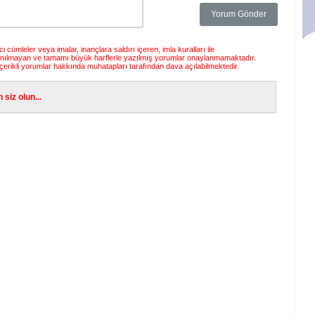
 cümleler veya imalar, inançlara saldırı içeren, imla kuralları ile
anılmayan ve tamamı büyük harflerle yazılmış yorumlar onaylanmamaktadır.
çerikli yorumlar hakkında muhatapları tarafından dava açılabilmektedir.
siz olun...