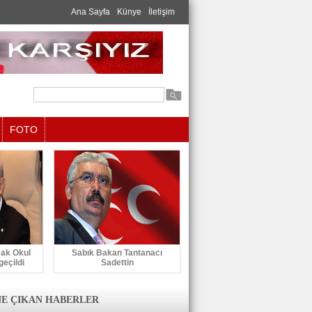
Ana Sayfa
Künye
İletişim
FOTO
cak Okul
Sabık Bakan Tantanacı
geçildi
Sadettin
E ÇIKAN HABERLER