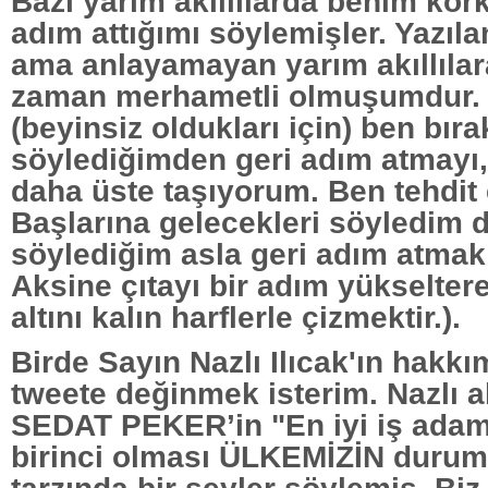
Bazı yarım akıllılarda benim kor
adım attığımı söylemişler. Yazıl
ama anlayamayan yarım akıllılar
zaman merhametli olmuşumdur.
(beyinsiz oldukları için) ben bıra
söylediğimden geri adım atmayı, 
daha üste taşıyorum. Ben tehdit
Başlarına gelecekleri söyledim 
söylediğim asla geri adım atmak 
Aksine çıtayı bir adım yükselter
altını kalın harflerle çizmektir.).
Birde Sayın Nazlı Ilıcak'ın hakk
tweete değinmek isterim. Nazlı a
SEDAT PEKER’in "En iyi iş adam
birinci olması ÜLKEMİZİN durumu