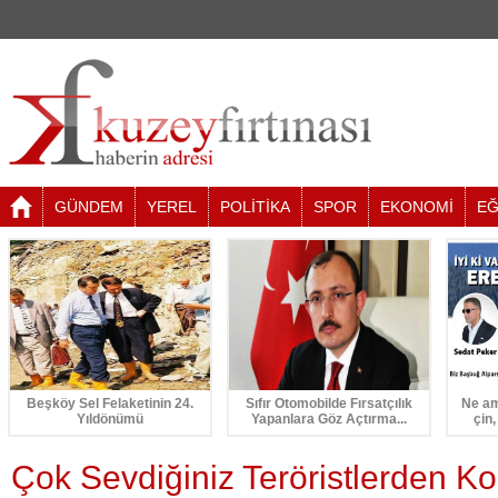
GÜNDEM
YEREL
POLİTİKA
SPOR
EKONOMİ
EĞ
Beşköy Sel Felaketinin 24.
Sıfır Otomobilde Fırsatçılık
Ne am
Yıldönümü
Yapanlara Göz Açtırma...
çin,
Çok Sevdiğiniz Teröristlerden Ko