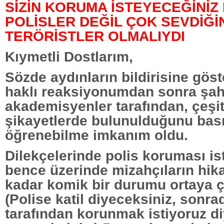
SİZİN KORUMA İSTEYECEĞİNİZ 
POLİSLER DEĞİL ÇOK SEVDİĞİ
TERÖRİSTLER OLMALIYDI
Kıymetli Dostlarım,
Sözde aydınların bildirisine gö
haklı reaksiyonumdan sonra şahs
akademisyenler tarafından, çeşitl
şikayetlerde bulunulduğunu bas
öğrenebilme imkanım oldu.
Dilekçelerinde polis koruması is
bence üzerinde mizahçıların hik
kadar komik bir durumu ortaya ç
(Polise katil diyeceksiniz, sonra
tarafından korunmak istiyoruz di