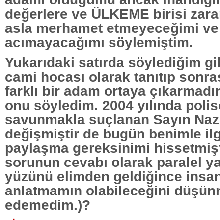
değerlere ve ÜLKEME birisi zara
asla merhamet etmeyeceğimi ve
acımayacağımı söylemiştim.
Yukarıdaki satırda söylediğim gi
cami hocası olarak tanıtıp sonr
farklı bir adam ortaya çıkarma
onu söyledim. 2004 yılında polis
savunmakla suçlanan Sayın Nazlı
değişmiştir de bugün benimle ilgi
paylaşma gereksinimi hissetmişt
sorunun cevabı olarak paralel y
yüzünü elimden geldiğince insan
anlatmamın olabileceğini düşü
edemedim.)?