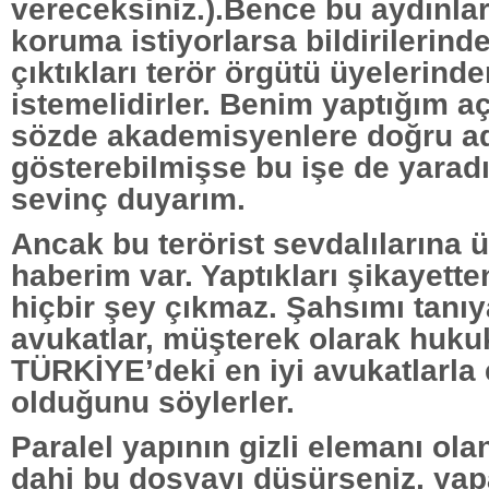
vereceksiniz.).Bence bu aydınlar,
koruma istiyorlarsa bildirilerind
çıktıkları terör örgütü üyelerind
istemelidirler. Benim yaptığım a
sözde akademisyenlere doğru a
gösterebilmişse bu işe de yaradı
sevinç duyarım.
Ancak bu terörist sevdalılarına ü
haberim var. Yaptıkları şikayett
hiçbir şey çıkmaz. Şahsımı tanı
avukatlar, müşterek olarak huku
TÜRKİYE’deki en iyi avukatlarla
olduğunu söylerler.
Paralel yapının gizli elemanı ola
dahi bu dosyayı düşürseniz, yap