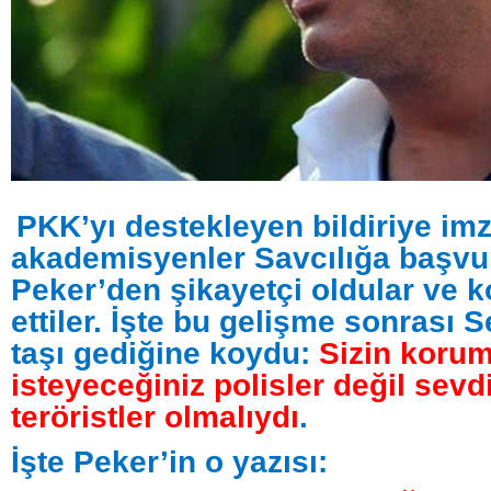
PKK’yı destekleyen bildiriye im
akademisyenler Savcılığa başvu
Peker’den şikayetçi oldular ve 
ettiler. İşte bu gelişme sonrası 
taşı gediğine koydu:
Sizin koru
isteyeceğiniz polisler değil sevd
teröristler olmalıydı
.
İşte Peker’in o yazısı: