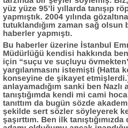
tarzında bir şeyler söylemiş. Biz,
yüz yüze 95’li yıllarda tanışıp rö
yapmıştık. 2004 yılında gözaltına
tutuklandığım zaman sağ olsun be
haberler yapmıştı.
Bu haberler üzerine İstanbul Em
Müdürlüğü kendisi hakkında ben
için “suçu ve suçluyu övmekten
yargılanmasını istemişti (Hatta k
konseyine de şikayet etmişlerdi
anlayamadığım sanki ben Nazlı a
tanıştığımda kendi mi cami hoca
tanıttım da bugün sözde akadem
şekilde sert sözler söyleyerek k
şaşırttım. Ben ilk tanıştığımızda
adamı olduğumu ancak inandığı