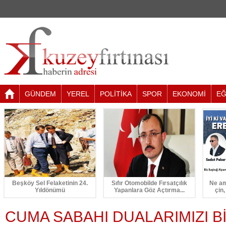
GÜNDEM
YEREL
POLİTİKA
SPOR
EKONOMİ
EĞ
Beşköy Sel Felaketinin 24.
Sıfır Otomobilde Fırsatçılık
Ne am
Yıldönümü
Yapanlara Göz Açtırma...
çin,
CUMA SABAHI DUALARIMIZI B