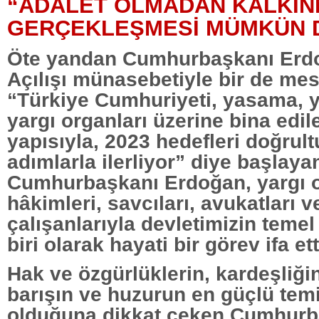
“ADALET OLMADAN KALKIN
GERÇEKLEŞMESİ MÜMKÜN D
Öte yandan Cumhurbaşkanı Erdoğ
Açılışı münasebetiyle bir de mes
“Türkiye Cumhuriyeti, yasama, 
yargı organları üzerine bina edil
yapısıyla, 2023 hedefleri doğrult
adımlarla ilerliyor” diye başlay
Cumhurbaşkanı Erdoğan, yargı o
hâkimleri, savcıları, avukatları v
çalışanlarıyla devletimizin teme
biri olarak hayati bir görev ifa etti
Hak ve özgürlüklerin, kardeşliği
barışın ve huzurun en güçlü temi
olduğuna dikkat çeken Cumhurb