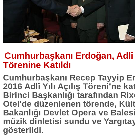
Cumhurbaşkanı Erdoğan, Adlî Y
Törenine Katıldı
Cumhurbaşkanı Recep Tayyip Er
2016 Adlî Yılı Açılış Töreni’ne kat
Birinci Başkanlığı tarafından Ri
Otel'de düzenlenen törende, Kül
Bakanlığı Devlet Opera ve Bales
müzik dinletisi sundu ve Yargıtay
gösterildi.