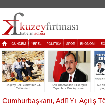
GÜNDEM
YEREL
POLİTİKA
SPOR
EKONOMİ
EĞ
Beşköy Sel Felaketinin 24.
Sıfır Otomobilde Fırsatçılık
Ne am
Yıldönümü
Yapanlara Göz Açtırma...
çin,
Cumhurbaşkanı, Adlî Yıl Açılış Tö