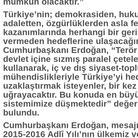
mümkün olacaktır.”
Türkiye’nin; demokrasiden, huk
adaletten, özgürlüklerden asla f
kazanımlarında herhangi bir geri 
vermeden hedeflerine ulaşacağını
Cumhurbaşkanı Erdoğan, “Terör 
devlet içine sızmış paralel çetel
kullanarak, iç ve dış siyaset-top
mühendislikleriyle Türkiye’yi he
uzaklaştırmak isteyenler, bir ke
uğrayacaktır. Bu konuda en büyü
sistemimize düşmektedir” değe
bulundu.
Cumhurbaşkanı Erdoğan, mesajı
2015-2016 Adlî Yılı’nın ülkemiz v