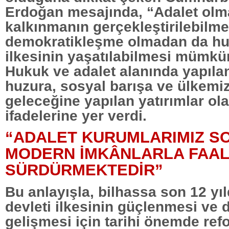
Erdoğan mesajında, “Adalet ol
kalkınmanın gerçekleştirilebilme
demokratikleşme olmadan da hu
ilkesinin yaşatılabilmesi mümkün
Hukuk ve adalet alanında yapılan 
huzura, sosyal barışa ve ülkemiz
geleceğine yapılan yatırımlar ol
ifadelerine yer verdi.
“ADALET KURUMLARIMIZ S
MODERN İMKÂNLARLA FAAL
SÜRDÜRMEKTEDİR”
Bu anlayışla, bilhassa son 12 yı
devleti ilkesinin güçlenmesi ve
gelişmesi için tarihi önemde ref