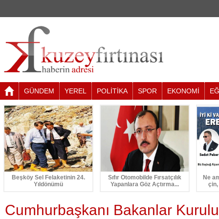
GÜNDEM
YEREL
POLİTİKA
SPOR
EKONOMİ
EĞ
Beşköy Sel Felaketinin 24.
Sıfır Otomobilde Fırsatçılık
Ne am
Yıldönümü
Yapanlara Göz Açtırma...
çin,
Cumhurbaşkanı Bakanlar Kurulu'n