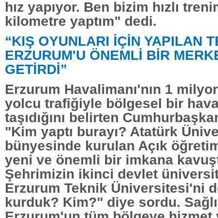
hız yapıyor. Ben bizim hızlı tren
kilometre yaptım" dedi.
“KIŞ OYUNLARI İÇİN YAPILAN 
ERZURUM'U ÖNEMLİ BİR MERK
GETİRDİ”
Erzurum Havalimanı'nın 1 milyo
yolcu trafiğiyle bölgesel bir hava
taşıdığını belirten Cumhurbaşka
"Kim yaptı burayı? Atatürk Ünive
bünyesinde kurulan Açık öğretim
yeni ve önemli bir imkana kavuş
Şehrimizin ikinci devlet üniversi
Erzurum Teknik Üniversitesi'ni d
kurduk? Kim?" diye sordu. Sağlı
Erzurum'un tüm bölgeye hizmet v