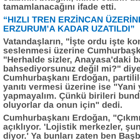
tamamlanacağını ifade etti.
“HIZLI TREN ERZİNCAN ÜZERİ
ERZURUM’A KADAR UZATILDI”
Vatandaşların, "İşte ordu işte k
seslenmesi üzerine Cumhurbaşk
"Herhalde sizler, Anayasa'daki
bahsediyorsunuz değil mi?" diye
Cumhurbaşkanı Erdoğan, partilil
yanıtı vermesi üzerine ise "Yani 
yapmayalım. Çünkü birileri bund
oluyorlar da onun için" dedi.
Cumhurbaşkanı Erdoğan, "Çıkmış 
açıklıyor. 'Lojistik merkezler, şu
diyor.' Ya bunları zaten ben Baş