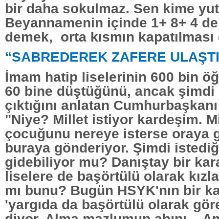
bir daha sokulmaz. Sen kime yu
Beyannamenin içinde 1+ 8+ 4 de
demek, orta kısmın kapatılması
“SABREDEREK ZAFERE ULAŞTI
İmam hatip liselerinin 600 bin ö
60 bine düştüğünü, ancak şimdi 
çıktığını anlatan Cumhurbaşkanı
"Niye? Millet istiyor kardeşim. M
çocuğunu nereye isterse oraya 
buraya gönderiyor. Şimdi istediğ
gidebiliyor mu? Danıştay bir kara
liselere de başörtülü olarak kızlar
mı bunu? Bugün HSYK'nın bir ka
'yargıda da başörtülü olarak göre
diyor. Alma mazlumun ahını....A