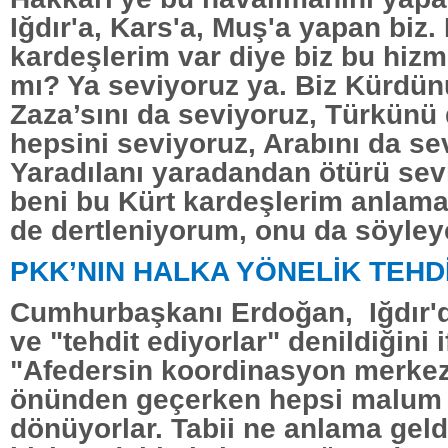
Iğdır'a, Kars'a, Muş'a yapan biz.
kardeşlerim var diye biz bu hizme
mı? Ya seviyoruz ya. Biz Kürdün
Zaza’sını da seviyoruz, Türkünü 
hepsini seviyoruz, Arabını da se
Yaradılanı yaradandan ötürü se
beni bu Kürt kardeşlerim anlam
de dertleniyorum, onu da söyley
PKK’NIN HALKA YÖNELİK TEHD
Cumhurbaşkanı Erdoğan, Iğdır'd
ve "tehdit ediyorlar" denildiğini 
"Afedersin koordinasyon merkez
önünden geçerken hepsi malum s
dönüyorlar. Tabii ne anlama geldi