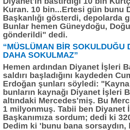
Diyanet'in bastırdığı 10 bin Kürt
Kuran. 10 bin...Ertesi gün bunu D
Başkanlığı gösterdi, depolarda g
Bunlar hemen Güneydoğu, Doğu
gönderildi" dedi.
“MÜSLÜMAN BİR SOKULDUĞU D
DAHA SOKULMAZ”
Hemen ardından Diyanet İşleri B
saldırı başladığını kaydeden C
Erdoğan şunları söyledi: "Kayna
bunların kaynağı Diyanet İşleri 
altındaki Mercedes'miş. Bu Merc
1 milyonmuş. Tabii ben Diyanet İ
Başkanımıza sordum; dedi ki 320 
Dedim ki 'bunu bana sorsaydın, 