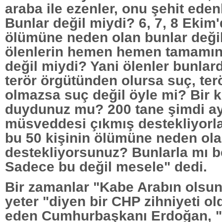
araba ile ezenler, onu şehit eden
Bunlar değil miydi? 6, 7, 8 Ekim'
ölümüne neden olan bunlar deği
ölenlerin hemen hemen tamamına
değil miydi? Yani ölenler bunlar
terör örgütünden olursa suç, te
olmazsa suç değil öyle mi? Bir 
duydunuz mu? 200 tane şimdi a
müsveddesi çıkmış destekliyorla
bu 50 kişinin ölümüne neden ola
destekliyorsunuz? Bunlarla mı b
Sadece bu değil mesele" dedi.
Bir zamanlar "Kabe Arabın olsun
yeter "diyen bir CHP zihniyeti o
eden Cumhurbaşkanı Erdoğan, 