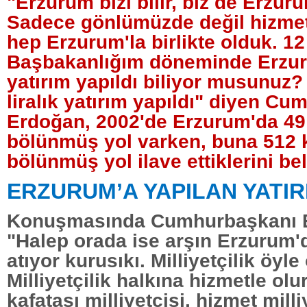
"Erzurum bizi bilir, biz de Erzurum
Sadece gönlümüzde değil hizmet
hep Erzurum'la birlikte olduk. 12
Başbakanlığım döneminde Erzur
yatırım yapıldı biliyor musunuz? 
liralık yatırım yapıldı" diyen C
Erdoğan, 2002'de Erzurum'da 49
bölünmüş yol varken, buna 512 
bölünmüş yol ilave ettiklerini beli
ERZURUM’A YAPILAN YATI
Konuşmasında Cumhurbaşkanı 
"Halep orada ise arşın Erzurum'da
atıyor kurusıkı. Milliyetçilik öyle
Milliyetçilik halkına hizmetle olu
kafatası milliyetçisi, hizmet milli