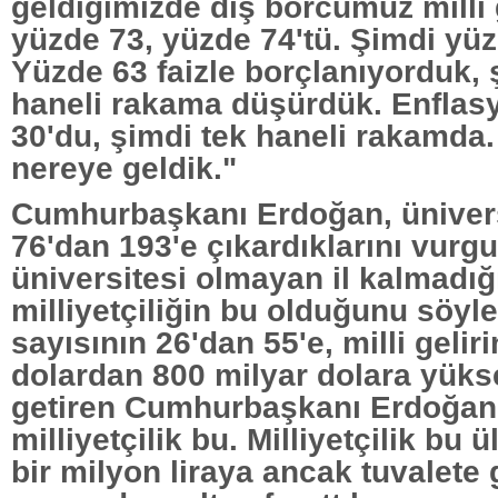
geldiğimizde dış borcumuz milli 
yüzde 73, yüzde 74'tü. Şimdi yüz
Yüzde 63 faizle borçlanıyorduk, 
haneli rakama düşürdük. Enflas
30'du, şimdi tek haneli rakamda
nereye geldik."
Cumhurbaşkanı Erdoğan, ünivers
76'dan 193'e çıkardıklarını vurg
üniversitesi olmayan il kalmadığı
milliyetçiliğin bu olduğunu söyl
sayısının 26'dan 55'e, milli gelir
dolardan 800 milyar dolara yükse
getiren Cumhurbaşkanı Erdoğan,
milliyetçilik bu. Milliyetçilik bu 
bir milyon liraya ancak tuvalete g