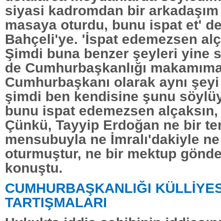
siyasi kadromdan bir arkadaşım İ
masaya oturdu, bunu ispat et' d
Bahçeli'ye. 'İspat edemezsen al
Şimdi buna benzer şeyleri yine 
de Cumhurbaşkanlığı makamıma 
Cumhurbaşkanı olarak aynı şeyi
şimdi ben kendisine şunu söylü
bunu ispat edemezsen alçaksın, 
Çünkü, Tayyip Erdoğan ne bir te
mensubuyla ne İmralı'dakiyle n
oturmuştur, ne bir mektup gönde
konuştu.
CUMHURBAŞKANLIĞI KÜLLİYES
TARTIŞMALARI