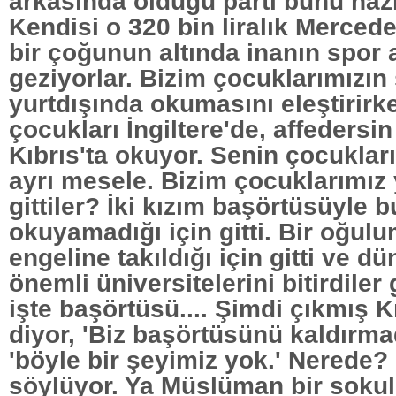
arkasında olduğu parti bunu h
Kendisi o 320 bin liralık Merced
bir çoğunun altında inanın spor 
geziyorlar. Bizim çocuklarımızın
yurtdışında okumasını eleştirirk
çocukları İngiltere'de, affedersi
Kıbrıs'ta okuyor. Senin çocukla
ayrı mesele. Bizim çocuklarımız 
gittiler? İki kızım başörtüsüyle 
okuyamadığı için gitti. Bir oğul
engeline takıldığı için gitti ve d
önemli üniversitelerini bitirdiler 
işte başörtüsü.... Şimdi çıkmış K
diyor, 'Biz başörtüsünü kaldırma
'böyle bir şeyimiz yok.' Nerede?
söylüyor. Ya Müslüman bir sokul