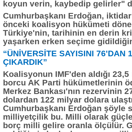
koyun verin, kaybedip gelirler" d
Cumhurbaşkanı Erdoğan, iktidar
önceki koalisyon hükümeti dön
Türkiye'nin, tarihinin en derin kr
yaşarken erken seçime gidildiğini
“ÜNİVERSİTE SAYISINI 76'DAN 1
ÇIKARDIK”
Koalisyonun IMF'den aldığı 23,5 
borcu AK Parti hükümetlerinin öd
Merkez Bankası'nın rezervinin 27
dolardan 122 milyar dolara ulaşt
Cumhurbaşkanı Erdoğan şöyle sö
milliyetçilik bu. Milli olarak güç
borç milli gelire oranla ölçülür.