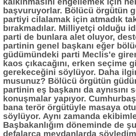
kalkınmasını engellemek için he
başvuruyorlar. Bölücü örgütün
partiyi cilalamak için atmadık ta
bırakmadılar. Milliyetçi olduğu i
parti de bunlara alet oluyor, des
partinin genel başkanı eğer böl
güdümündeki parti Meclis'e gir
kaos çıkacağını, erken seçime g
gerekeceğini söylüyor. Daha ilgin
musunuz? Bölücü örgütün güd
partinin eş başkanı da aynısını 
konuşmalar yapıyor. Cumhurbaşk
bana terör örgütüyle masaya o
söylüyor. Aynı zamanda ekibiml
Başbakanlığım döneminde de şu
defalarca meydanlarda söyledim