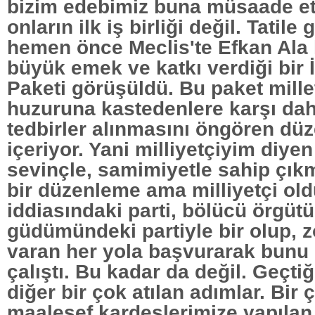
bizim edebimiz buna müsaade et
onların ilk iş birliği değil. Tatil
hemen önce Meclis'te Efkan Ala
büyük emek ve katkı verdiği bir 
Paketi görüşüldü. Bu paket mille
huzuruna kastedenlere karşı daha
tedbirler alınmasını öngören dü
içeriyor. Yani milliyetçiyim diye
sevinçle, samimiyetle sahip çık
bir düzenleme ama milliyetçi ol
iddiasındaki parti, bölücü örgüt
güdümündeki partiyle bir olup, z
varan her yola başvurarak bunu
çalıştı. Bu kadar da değil. Geçti
diğer bir çok atılan adımlar. Bir 
maalesef kardeşlerimize yapılan s