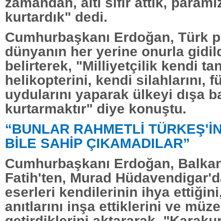
zamandan, altı sıfır attık, param
kurtardık" dedi.
Cumhurbaşkanı Erdoğan, Türk p
dünyanın her yerine onurla gidild
belirterek, "Milliyetçilik kendi ta
helikopterini, kendi silahlarını, fü
uydularını yaparak ülkeyi dışa b
kurtarmaktır" diye konuştu.
“BUNLAR RAHMETLİ TÜRKEŞ'İ
BİLE SAHİP ÇIKAMADILAR”
Cumhurbaşkanı Erdoğan, Balkan
Fatih'ten, Murad Hüdavendigar'd
eserleri kendilerinin ihya ettiğin
anıtlarını inşa ettiklerini ve müz
getirdiklerini aktararak, "Karak