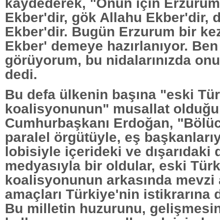
kaydederek, "Onun için Erzurum
Ekber'dir, gök Allahu Ekber'dir, 
Ekber'dir. Bugün Erzurum bir ke
Ekber' demeye hazırlanıyor. Ben
görüyorum, bu nidalarınızda on
dedi.
Bu defa ülkenin başına "eski Tü
koalisyonunun" musallat olduğu
Cumhurbaşkanı Erdoğan, "Bölüc
paralel örgütüyle, eş başkanları
lobisiyle içerideki ve dışarıdaki 
medyasıyla bir oldular, eski Tür
koalisyonunun arkasında mevzi a
amaçları Türkiye'nin istikrarına
Bu milletin huzurunu, gelişmesi