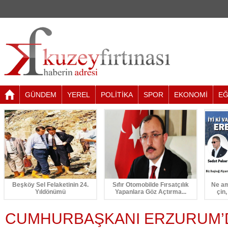
GÜNDEM
YEREL
POLİTİKA
SPOR
EKONOMİ
EĞ
Beşköy Sel Felaketinin 24.
Sıfır Otomobilde Fırsatçılık
Ne am
Yıldönümü
Yapanlara Göz Açtırma...
çin,
CUMHURBAŞKANI ERZURUM’