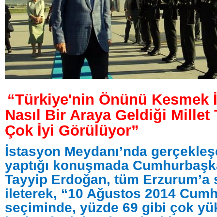
“Türkiye'nin Önünü Kesmek İ
Nasıl Bir Araya Geldiği Millet
Çok İyi Görülüyor”
İstasyon Meydanı’nda gerçekle
yaptığı konuşmada Cumhurbaşk
Tayyip Erdoğan, tüm Erzurum’a 
ileterek, “10 Ağustos 2014 Cumh
seçiminde, yüzde 69 gibi çok yü