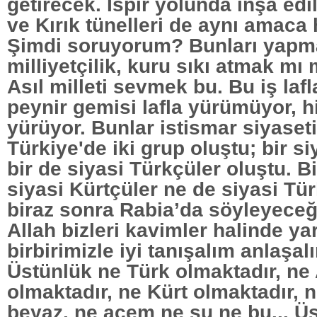
getirecek. İspir yolunda inşa edi
ve Kırık tünelleri de aynı amaca
Şimdi soruyorum? Bunları yapm
milliyetçilik, kuru sıkı atmak mı m
Asıl milleti sevmek bu. Bu iş laf
peynir gemisi lafla yürümüyor, h
yürüyor. Bunlar istismar siyaseti
Türkiye'de iki grup oluştu; bir si
bir de siyasi Türkçüler oluştu. B
siyasi Kürtçüler ne de siyasi Tür
biraz sonra Rabia’da söyleyeceği
Allah bizleri kavimler halinde yar
birbirimizle iyi tanışalım anlaşal
Üstünlük ne Türk olmaktadır, ne
olmaktadır, ne Kürt olmaktadır, 
beyaz, ne acem ne şu ne bu... Ü