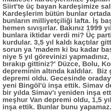
Siirt'te üç bayan kardeşimize sald
Kardeşlerim bütün bunlar ortada
bunların milliyetçiliği lafta. İş 
hemen sıvışırlar. Bakınız 1999 yı
bunlara iktidar verdi mi? Üç par
kurdular. 3,5 yıl kaldı kaçtılar git
sorun ya 'madem ki bu kadar baş
niye 5 yıl görevinizi yapmadınız, 
bırakıp gittiniz?' Düzce, Bolu, Ko
depreminin altında kaldılar. Biz 
depremi oldu. Gecesinde oradayd
yeni Bingöl'ü inşa ettik. Simav 
bir yılda Simav'ı yeniden inşa et
meşhur Van depremi oldu, 1,5 yıl
inşa ettik. Bunlar bunu yapamaz