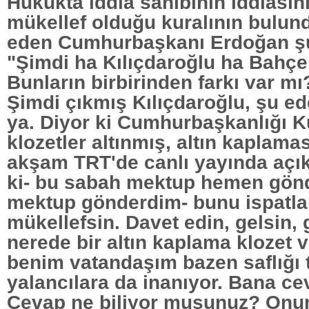
Hukukta iddia sahibinin iddiasını
mükellef olduğu kuralının bulun
eden Cumhurbaşkanı Erdoğan şun
"Şimdi ha Kılıçdaroğlu ha Bahçel
Bunların birbirinden farkı var mı
Şimdi çıkmış Kılıçdaroğlu, şu ed
ya. Diyor ki Cumhurbaşkanlığı K
klozetler altınmış, altın kaplam
akşam TRT'de canlı yayında açı
ki- bu sabah mektup hemen gönd
mektup gönderdim- bunu ispatl
mükellefsin. Davet edin, gelsin,
nerede bir altın kaplama klozet 
benim vatandaşım bazen saflığı t
yalancılara da inanıyor. Bana ce
Cevap ne biliyor musunuz? Onu