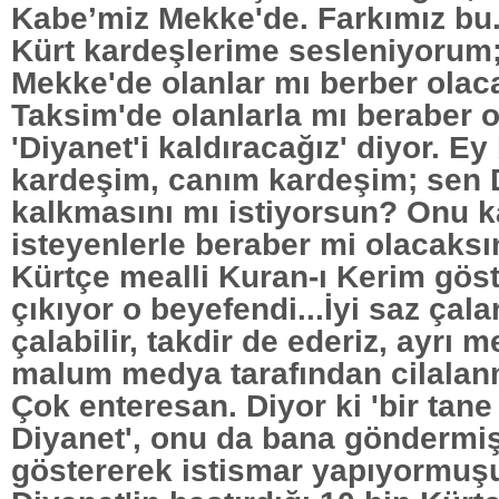
Kabe’miz Mekke'de. Farkımız bu
Kürt kardeşlerime sesleniyorum;
Mekke'de olanlar mı berber olac
Taksim'de olanlarla mı beraber 
'Diyanet'i kaldıracağız' diyor. E
kardeşim, canım kardeşim; sen D
kalkmasını mı istiyorsun? Onu 
isteyenlerle beraber mi olacaks
Kürtçe mealli Kuran-ı Kerim gös
çıkıyor o beyefendi...İyi saz çala
çalabilir, takdir de ederiz, ayrı 
malum medya tarafından cilalan
Çok enteresan. Diyor ki 'bir tane
Diyanet', onu da bana göndermi
göstererek istismar yapıyormuş