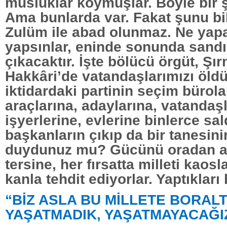
musluklar koymuşlar. Böyle bir ş
Ama bunlarda var. Fakat şunu bil
Zulüm ile abad olunmaz. Ne yap
yapsınlar, eninde sonunda sandı
çıkacaktır. İşte bölücü örgüt, Şır
Hakkâri’de vatandaşlarımızı öld
iktidardaki partinin seçim bürola
araçlarına, adaylarına, vatandaş
işyerlerine, evlerine binlerce sal
başkanların çıkıp da bir tanesini
duydunuz mu? Gücünü oradan al
tersine, her fırsatta milleti kaosl
kanla tehdit ediyorlar. Yaptıkları
“BİZ ASLA BU MİLLETE BORAL
YAŞATMADIK, YAŞATMAYACAĞI