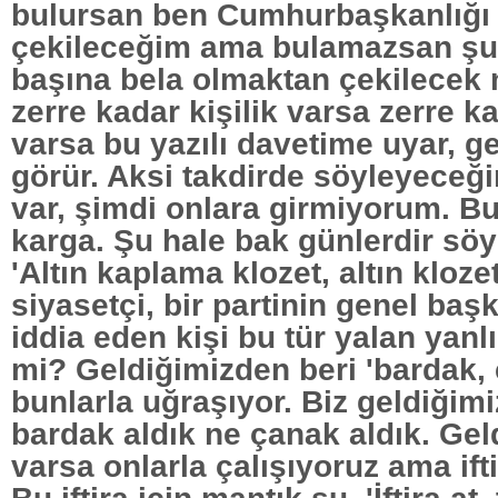
bulursan ben Cumhurbaşkanlığ
çekileceğim ama bulamazsan şu
başına bela olmaktan çekilecek 
zerre kadar kişilik varsa zerre k
varsa bu yazılı davetime uyar, ge
görür. Aksi takdirde söyleyeceğ
var, şimdi onlara girmiyorum. Bu
karga. Şu hale bak günlerdir söyl
'Altın kaplama klozet, altın klozet
siyasetçi, bir partinin genel ba
iddia eden kişi bu tür yalan yanl
mi? Geldiğimizden beri 'bardak,
bunlarla uğraşıyor. Biz geldiğim
bardak aldık ne çanak aldık. Gel
varsa onlarla çalışıyoruz ama ift
Bu iftira için mantık şu, 'İftira at