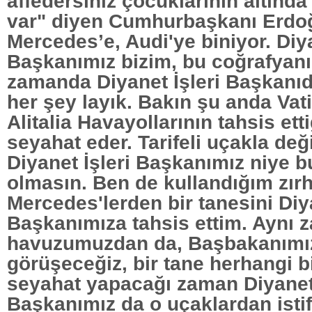
affedersiniz çocuklarının altında
var" diyen Cumhurbaşkanı Erdoğ
Mercedes’e, Audi'ye biniyor. Diya
Başkanımız bizim, bu coğrafyanı
zamanda Diyanet İşleri Başkanı
her şey layık. Bakın şu anda Vat
Alitalia Havayollarının tahsis ett
seyahat eder. Tarifeli uçakla deği
Diyanet İşleri Başkanımız niye b
olmasın. Ben de kullandığım zırh
Mercedes'lerden bir tanesini Diya
Başkanımıza tahsis ettim. Aynı
havuzumuzdan da, Başbakanımı
görüşeceğiz, bir tane herhangi bi
seyahat yapacağı zaman Diyanet 
Başkanımız da o uçaklardan isti