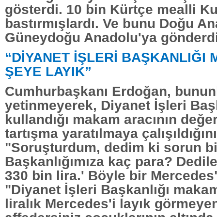
gösterdi. 10 bin Kürtçe mealli Ku
bastırmışlardı. Ve bunu Doğu An
Güneydoğu Anadolu'ya gönderdil
“DİYANET İŞLERİ BAŞKANLIĞI
ŞEYE LAYIK”
Cumhurbaşkanı Erdoğan, bunun
yetinmeyerek, Diyanet İşleri Baş
kullandığı makam aracının değer
tartışma yaratılmaya çalışıldığın
"Soruşturdum, dedim ki sorun bir
Başkanlığımıza kaç para? Dediler
330 bin lira.' Böyle bir Mercedes
"Diyanet İşleri Başkanlığı maka
liralık Mercedes'i layık görmeyen