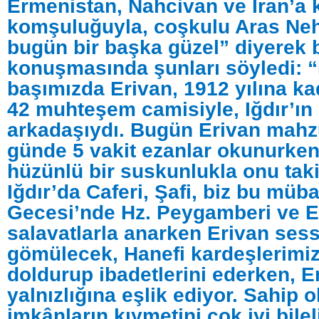
Ermenistan, Nahcivan ve İran’a 
komşuluğuyla, coşkulu Aras Nehr
bugün bir başka güzel” diyerek 
konuşmasında şunları söyledi: 
başımızda Erivan, 1912 yılına ka
42 muhteşem camisiyle, Iğdır’ın
arkadaşıydı. Bugün Erivan mahz
günde 5 vakit ezanlar okunurken
hüzünlü bir suskunlukla onu taki
Iğdır’da Caferi, Şafi, biz bu müb
Gecesi’nde Hz. Peygamberi ve Eh
salavatlarla anarken Erivan sess
gömülecek, Hanefi kardeşlerimiz
doldurup ibadetlerini ederken, E
yalnızlığına eşlik ediyor. Sahip
imkânların kıymetini çok iyi bile