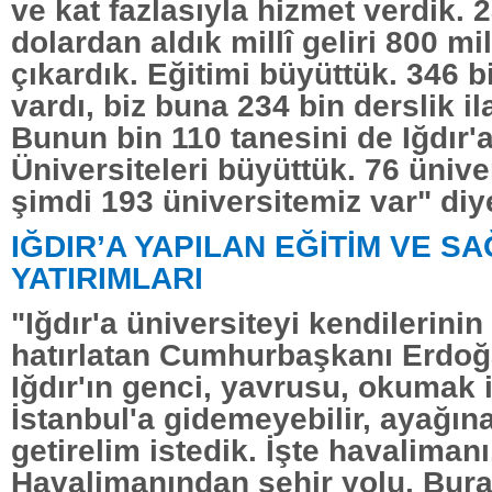
ve kat fazlasıyla hizmet verdik. 
dolardan aldık millî geliri 800 mi
çıkardık. Eğitimi büyüttük. 346 b
vardı, biz buna 234 bin derslik ila
Bunun bin 110 tanesini de Iğdır'a
Üniversiteleri büyüttük. 76 ünive
şimdi 193 üniversitemiz var" diy
IĞDIR’A YAPILAN EĞİTİM VE SA
YATIRIMLARI
"Iğdır'a üniversiteyi kendilerinin 
hatırlatan Cumhurbaşkanı Erdoğ
Iğdır'ın genci, yavrusu, okumak 
İstanbul'a gidemeyebilir, ayağına
getirelim istedik. İşte havalimanı
Havalimanından şehir yolu. Bura