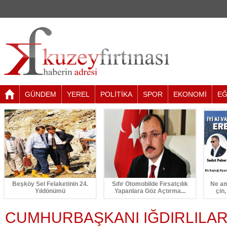
GÜNDEM
YEREL
POLİTİKA
SPOR
EKONOMİ
EĞ
Beşköy Sel Felaketinin 24.
Sıfır Otomobilde Fırsatçılık
Ne am
Yıldönümü
Yapanlara Göz Açtırma...
çin,
CUMHURBAŞKANI IĞDIRLILA