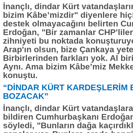
İnançlı, dindar Kürt vatandaşlar
bizim Kâbe’mizdir" diyenlere hi
destek olmayacağını belirten C
Erdoğan, "Bir zamanlar CHP'lile
zihniyeti bu noktada konuşturu
Arap'ın olsun, bize Çankaya yeter
Birbirlerinden farkları yok. Al bir
Aynı. Ama bizim Kâbe’miz Mekke
konuştu.
“DİNDAR KÜRT KARDEŞLERİM 
BOZACAK”
İnançlı, dindar Kürt vatandaşlar
bildiren Cumhurbaşkanı Erdoğan
söyledi, "Bunların dağa kaçırdıkl