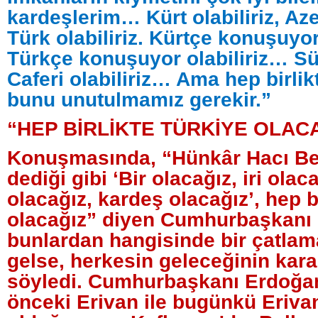
kardeşlerim… Kürt olabiliriz, Aze
Türk olabiliriz. Kürtçe konuşuyor 
Türkçe konuşuyor olabiliriz… Sün
Caferi olabiliriz… Ama hep birlik
bunu unutulmamız gerekir.”
“HEP BİRLİKTE TÜRKİYE OLAC
Konuşmasında, “Hünkâr Hacı Bek
dediği gibi ‘Bir olacağız, iri olaca
olacağız, kardeş olacağız’, hep b
olacağız” diyen Cumhurbaşkanı
bunlardan hangisinde bir çatla
gelse, herkesin geleceğinin kara
söyledi. Cumhurbaşkanı Erdoğan
önceki Erivan ile bugünkü Erivan'