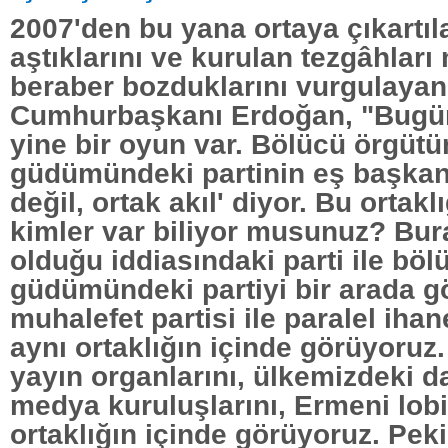
2007'den bu yana ortaya çıkartıla
aştıklarını ve kurulan tezgâhları 
beraber bozduklarını vurgulayan
Cumhurbaşkanı Erdoğan, "Bug
yine bir oyun var. Bölücü örgütü
güdümündeki partinin eş başkanı,
değil, ortak akıl' diyor. Bu ortakl
kimler var biliyor musunuz? Bura
olduğu iddiasındaki parti ile bö
güdümündeki partiyi bir arada g
muhalefet partisi ile paralel iha
aynı ortaklığın içinde görüyoruz
yayın organlarını, ülkemizdeki d
medya kuruluşlarını, Ermeni lobi
ortaklığın içinde görüyoruz. Pek