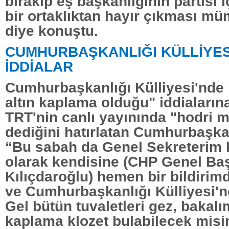
bırakıp eş başkanlığının partisi i
bir ortaklıktan hayır çıkması 
diye konuştu.
CUMHURBAŞKANLIĞI KÜLLİYESİ 
İDDİALAR
Cumhurbaşkanlığı Külliyesi'nde 
altın kaplama olduğu" iddiaların
TRT'nin canlı yayınında "hodri 
dediğini hatırlatan Cumhurbaşk
“Bu sabah da Genel Sekreterim k
olarak kendisine (CHP Genel Ba
Kılıçdaroğlu) hemen bir bildiri
ve Cumhurbaşkanlığı Külliyesi'ne
Gel bütün tuvaletleri gez, bakalım
kaplama klozet bulabilecek misi