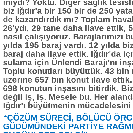
mıydı? Yoktu. Diğer sağlık tesisl
biz Iğdır'a bir 150 bir de 250 yat
de kazandırdık mı? Toplam haval
26'ydı, 29 tane daha ilave ettik, 
nasıl çalışıyoruz. Barajlarımızı b
yılda 195 baraj vardı. 12 yılda b
baraj daha ilave ettik. Iğdır'da 
sulama için Ünlendi Barajı'nı inş
Toplu konutları büyüttük. 43 bin
üzerine 657 bin konut ilave ettik.
698 konutun inşasını bitirdik. Bi
değil iş, iş. Mesele bu. Her alan
Iğdır'ı büyütmenin mücadelesini 
“ÇÖZÜM SÜRECİ, BÖLÜCÜ ÖRG
GÜDÜMÜNDEKİ PARTİYE RAĞM