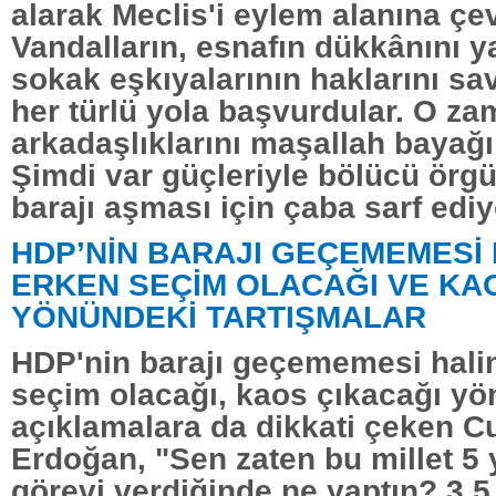
alarak Meclis'i eylem alanına çev
Vandalların, esnafın dükkânını ya
sokak eşkıyalarının haklarını s
her türlü yola başvurdular. O za
arkadaşlıklarını maşallah bayağı i
Şimdi var güçleriyle bölücü örgü
barajı aşması için çaba sarf ediy
HDP’NİN BARAJI GEÇEMEMESİ
ERKEN SEÇİM OLACAĞI VE KA
YÖNÜNDEKİ TARTIŞMALAR
HDP'nin barajı geçememesi hali
seçim olacağı, kaos çıkacağı y
açıklamalara da dikkati çeken 
Erdoğan, "Sen zaten bu millet 5 yı
görevi verdiğinde ne yaptın? 3,5 