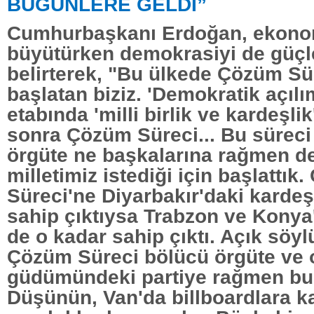
BUGÜNLERE GELDİ”
Cumhurbaşkanı Erdoğan, ekonomi
büyütürken demokrasiyi de güçle
belirterek, "Bu ülkede Çözüm Sür
başlatan biziz. 'Demokratik açılım
etabında 'milli birlik ve kardeşli
sonra Çözüm Süreci... Bu süreci
örgüte ne başkalarına rağmen d
milletimiz istediği için başlattık
Süreci'ne Diyarbakır'daki karde
sahip çıktıysa Trabzon ve Konya
de o kadar sahip çıktı. Açık söy
Çözüm Süreci bölücü örgüte ve
güdümündeki partiye rağmen bug
Düşünün, Van'da billboardlara k