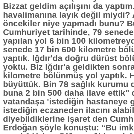
Bizzat geldim açılışını da yaptım.
havalimanına layık değil miydi?
öncekiler niye yapmadı bunu? B
Cumhuriyet tarihinde, 79 senede
yapılan yol 6 bin 100 kilometreyd
senede 17 bin 600 kilometre bö
yaptık. Iğdır'da doğru dürüst bö
yoktu. Biz Iğdır'a geldikten son
kilometre bölünmüş yol yaptık. 
büyüttük. Bin 78 sağlık kurumu 
buna 2 bin 500 daha ilave ettik"
vatandaşa 'istediğin hastaneye gi
istediğin eczaneden ilacını alabil
diyebildiklerine işaret den Cum
Erdoğan şöyle konuştu: “Bu imk