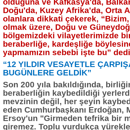
olduğuna ve Kafkasya'da, Balkan
Doğu'da, Kuzey Afrika'da, Orta A
olanlara dikkati çekerek, “Bizim,
olmak üzere, Doğu ve Güneydo
bölgemizdeki vilayetlerimizde bir
beraberliğe, kardeşliğe böylesi
yapmamızın sebebi işte bu” dedi
“12 YILDIR VESAYETLE ÇARPIŞ
BUGÜNLERE GELDİK”
Son 200 yıla bakıldığında, birliği
beraberliğin kaybedildiği yerlerd
mevzinin değil, her şeyin kaybedi
eden Cumhurbaşkanı Erdoğan, 
Ersoy'un "Girmeden tefrika bir 
giremez. Toplu vurdukça yürekle