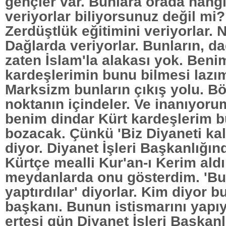
gençler var. Bunlara orada hangi 
veriyorlar biliyorsunuz değil mi?
Zerdüştlük eğitimini veriyorlar.
Dağlarda veriyorlar. Bunların, da
zaten İslam'la alakası yok. Beni
kardeşlerimin bunu bilmesi lazım
Marksizm bunların çıkış yolu. Bö
noktanın içindeler. Ve inanıyor
benim dindar Kürt kardeşlerim 
bozacak. Çünkü 'Biz Diyaneti kal
diyor. Diyanet İşleri Başkanlığın
Kürtçe mealli Kur'an-ı Kerim ald
meydanlarda onu gösterdim. 'Bu
yaptırdılar' diyorlar. Kim diyor 
başkanı. Bunun istismarını yapı
ertesi gün Diyanet İşleri Başkanl