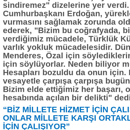
sindiremez" dizelerine yer verdi.
Cumhurbaşkanı Erdoğan, yürekle
vurmasını sağlamak zorunda oldu
ederek, "Bizim bu coğrafyada, bi
verdiğimiz mücadele, Türklük Kü
varlık yokluk mücadelesidir. Dü
Menderes, Özal için söyledikleri
için söylüyorlar. Neden biliyor
Hesapları bozuldu da onun için. B
vesayetle çarpışa çarpışa bugünl
Bizim elde ettiğimiz her başarı, 
hesabında açılan bir delikti" dedi
“BİZ MİLLETE HİZMET İÇİN ÇAL
ONLAR MİLLETE KARŞI ORTAK
İÇİN ÇALIŞIYOR”