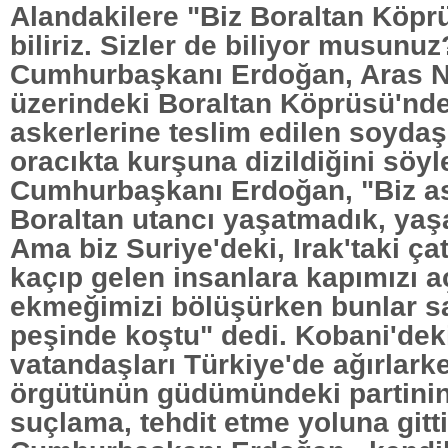
Alandakilere "Biz Boraltan Köprü
biliriz. Sizler de biliyor musunu
Cumhurbaşkanı Erdoğan, Aras N
üzerindeki Boraltan Köprüsü'nd
askerlerine teslim edilen soyda
oracıkta kurşuna dizildiğini söyl
Cumhurbaşkanı Erdoğan, "Biz as
Boraltan utancı yaşatmadık, ya
Ama biz Suriye'deki, Irak'taki ç
kaçıp gelen insanlara kapımızı a
ekmeğimizi bölüşürken bunlar s
peşinde koştu" dedi. Kobani'dek
vatandaşları Türkiye'de ağırlark
örgütünün güdümündeki partinin,
suçlama, tehdit etme yoluna gitti