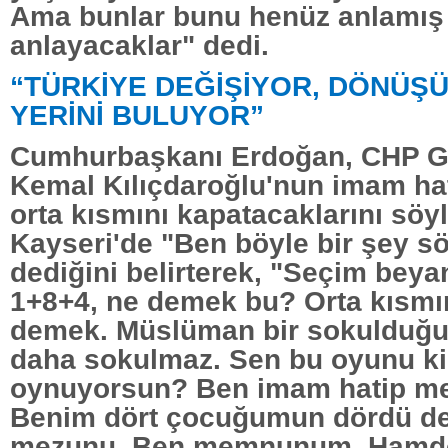
Ama bunlar bunu henüz anlamış d
anlayacaklar" dedi.
“TÜRKİYE DEĞİŞİYOR, DÖNÜŞ
YERİNİ BULUYOR”
Cumhurbaşkanı Erdoğan, CHP G
Kemal Kılıçdaroğlu'nun imam hati
orta kısmını kapatacaklarını söy
Kayseri'de "Ben böyle bir şey 
dediğini belirterek, "Seçim bey
1+8+4, ne demek bu? Orta kısmı
demek. Müslüman bir sokulduğu 
daha sokulmaz. Sen bu oyunu k
oynuyorsun? Ben imam hatip m
Benim dört çocuğumun dördü de
mezunu. Ben memnunum. Hamdo