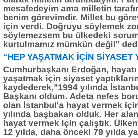
mesafedeyim ama milletin taraf
benim görevimdir. Millet bu gör
için verdi. Doğruyu söylemek z
söylemezsem bu ülkedeki sorum
kurtulmamız mümkün değil" dedi
“HEP YAŞATMAK İÇİN SİYASET 
Cumhurbaşkanı Erdoğan, hayatı
yaşatmak için siyaset yaptıkların
kaydederek,"1994 yılında İstanb
Başkanı oldum. Adeta nefes bor
olan İstanbul'a hayat vermek için
yılında başbakan olduk. Her ala
hayat vermek için çalıştık. Ülke
12 yılda, daha önceki 79 yılda y