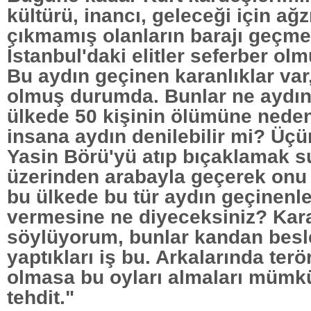
kültürü, inancı, geleceği için ağ
çıkmamış olanların barajı geçmes
İstanbul'daki elitler seferber o
Bu aydın geçinen karanlıklar var
olmuş durumda. Bunlar ne aydın
ülkede 50 kişinin ölümüne neden
insana aydın denilebilir mi? Üçü
Yasin Börü'yü atıp bıçaklamak su
üzerinden arabayla geçerek onu 
bu ülkede bu tür aydın geçinenle
vermesine ne diyeceksiniz? Karan
söylüyorum, bunlar kandan besl
yaptıkları iş bu. Arkalarında terö
olmasa bu oyları almaları mümkü
tehdit."