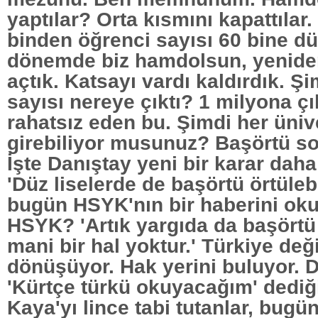
yaptılar? Orta kısmını kapattılar
binden öğrenci sayısı 60 bine dü
dönemde biz hamdolsun, yeniden
açtık. Katsayı vardı kaldırdık. Ş
sayısı nereye çıktı? 1 milyona çık
rahatsız eden bu. Şimdi her üniv
girebiliyor musunuz? Başörtü s
İşte Danıştay yeni bir karar daha
'Düz liselerde de başörtü örtülebi
bugün HSYK'nın bir haberini ok
HSYK? 'Artık yargıda da başörtü
mani bir hal yoktur.' Türkiye deği
dönüşüyor. Hak yerini buluyor. D
'Kürtçe türkü okuyacağım' dediğ
Kaya'yı lince tabi tutanlar, bugü