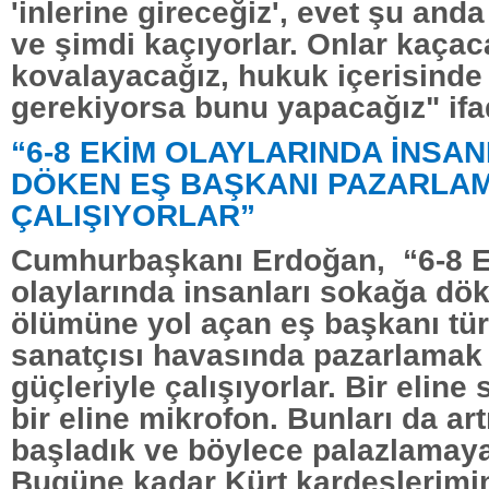
'inlerine gireceğiz', evet şu anda
ve şimdi kaçıyorlar. Onlar kaçac
kovalayacağız, hukuk içerisinde
gerekiyorsa bunu yapacağız" ifad
“6-8 EKİM OLAYLARINDA İNSA
DÖKEN EŞ BAŞKANI PAZARLAM
ÇALIŞIYORLAR”
Cumhurbaşkanı Erdoğan, “6-8 
olaylarında insanları sokağa dök
ölümüne yol açan eş başkanı tür
sanatçısı havasında pazarlamak 
güçleriyle çalışıyorlar. Bir eline 
bir eline mikrofon. Bunları da a
başladık ve böylece palazlamaya 
Bugüne kadar Kürt kardeşlerimin 