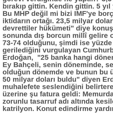
bırakıp gittin. Kendin gittin. 5 y
Bu MHP değil mi bizi IMF'ye borç
iktidarın ortağı. 23,5 milyar dola
devrettiler hükümeti" diye konuş
sonunda dış borcun millî gelire 
73-74 olduğunu, şimdi ise yüzde
gerilediğini vurgulayan Cumhur
Erdoğan, "25 banka hangi dönemd
Ey Bahçeli, senin döneminde, se
olduğun dönemde ve bunun bu ü
50 milyar doları buldu" diyen E
muhalefete seslendiğini belirte
üzerine şu fatura geldi: Memurda
zorunlu tasarruf adı altında kesi
katrilyon. Konut edindirme yardı