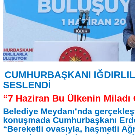
CUMHURBAŞKANI IĞDIRLI
SESLENDİ
“7 Haziran Bu Ülkenin Miladı 
Belediye Meydanı’nda gerçekleşt
konuşmada Cumhurbaşkanı Erd
“Bereketli ovasıyla, haşmetli Ağr