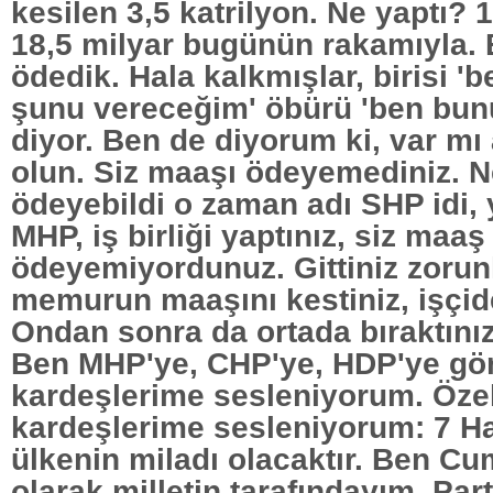
kesilen 3,5 katrilyon. Ne yaptı? 1
18,5 milyar bugünün rakamıyla. B
ödedik. Hala kalkmışlar, birisi 
şunu vereceğim' öbürü 'ben bun
diyor. Ben de diyorum ki, var mı
olun. Siz maaşı ödeyemediniz. 
ödeyebildi o zaman adı SHP idi,
MHP, iş birliği yaptınız, siz maaş
ödeyemiyordunuz. Gittiniz zorunl
memurun maaşını kestiniz, işçide
Ondan sonra da ortada bıraktınız
Ben MHP'ye, CHP'ye, HDP'ye gö
kardeşlerime sesleniyorum. Özel
kardeşlerime sesleniyorum: 7 H
ülkenin miladı olacaktır. Ben C
olarak milletin tarafındayım. Part