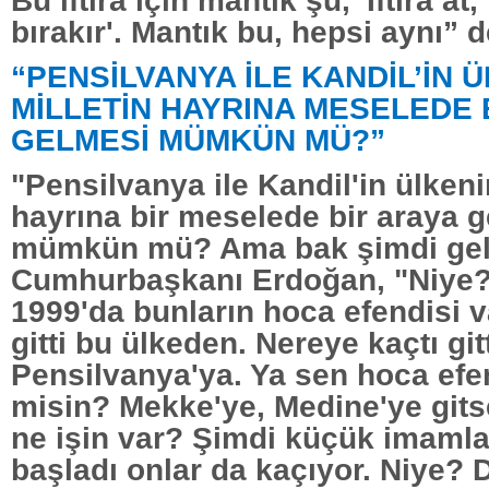
bırakır'. Mantık bu, hepsi aynı” d
“PENSİLVANYA İLE KANDİL’İN 
MİLLETİN HAYRINA MESELEDE 
GELMESİ MÜMKÜN MÜ?”
"Pensilvanya ile Kandil'in ülkeni
hayrına bir meselede bir araya 
mümkün mü? Ama bak şimdi geld
Cumhurbaşkanı Erdoğan, "Niye
1999'da bunların hoca efendisi v
gitti bu ülkeden. Nereye kaçtı gi
Pensilvanya'ya. Ya sen hoca efe
misin? Mekke'ye, Medine'ye gits
ne işin var? Şimdi küçük imaml
başladı onlar da kaçıyor. Niye? 